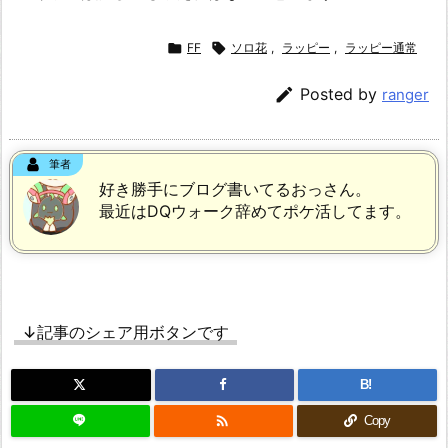

FF

ソロ花
,
ラッピー
,
ラッピー通常

Posted by
ranger
筆者
好き勝手にブログ書いてるおっさん。
最近はDQウォーク辞めてポケ活してます。
↓記事のシェア用ボタンです
B!

Copy