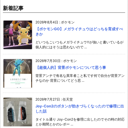
新着記事
2026年8月4日
:
ポケモン
【ポケモンGO】メガライチュウはどっちを育成すべ
きか
どいつもこいつもメガライチュウYが強いと書いているが
個人的にはそうは思わないので ...
2026年7月30日
:
ポケモン
【超個人的】背景ポケモンについて思う事
背景アンチで有名な異常者こと私です何で自分が背景アン
チなのか 背景についてどう思 ...
2026年7月27日
:
任天堂
Joy-Con2のボタンが効きづらくなったので修理に出
した話
タイトル通り Joy-Con2を修理に出したのでその時の対応
とか期間とかのレポー ...