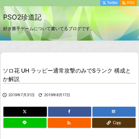

Twitter
RSS
PSO2珍道記
好き勝手ゲームについて書いてるブログです。
ソロ花 UH ラッピー通常攻撃のみでSランク 構成と
か解説

2019年7月31日

2019年8月17日
B!

Copy