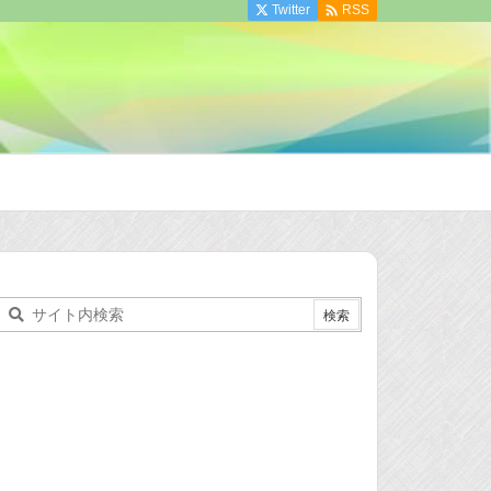

Twitter
RSS