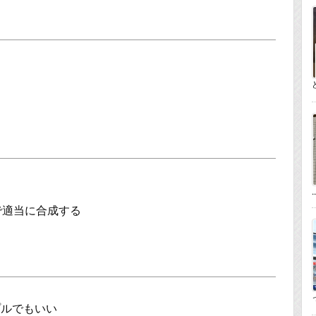
..
で適当に合成する
っ
プルでもいい