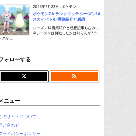
2026年7月22日
:
ポケモン
ポケモンZA ランクマッチ シーズン14
スカイバトル 構築紹介と感想
シーズン14構築紹介と感想記事ちなみに
今シーズンは何戦したかは知らんがZラ
ンクか ...
フォローする

メニュー
このサイトについて
問い合わせ
プライバシーポリシー