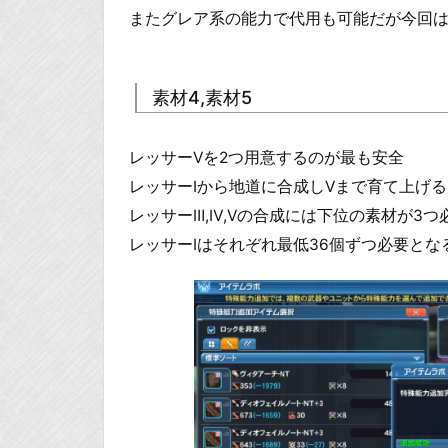
またグレア系の能力で代用も可能だが今回
素材4,素材5
レッサーⅤを2つ用意するのが最も安全
レッサーⅠから地道に合成しⅤまで育て上げる
レッサーⅢ,Ⅳ,Ⅴの合成には下位の素材が3つ
レッサーⅠはそれぞれ最低36個ずつ必要とな