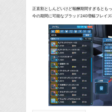
正直割としんどいけど報酬期間すぎるとも
今の期間に可能なブラッド240増幅フレイ