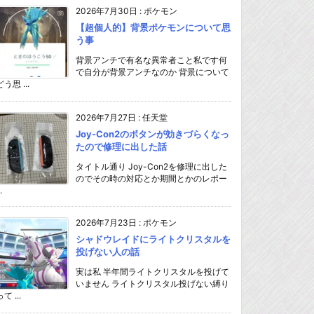
2026年7月30日
:
ポケモン
【超個人的】背景ポケモンについて思
う事
背景アンチで有名な異常者こと私です何
で自分が背景アンチなのか 背景について
どう思 ...
2026年7月27日
:
任天堂
Joy-Con2のボタンが効きづらくなっ
たので修理に出した話
タイトル通り Joy-Con2を修理に出した
のでその時の対応とか期間とかのレポー
.
2026年7月23日
:
ポケモン
シャドウレイドにライトクリスタルを
投げない人の話
実は私 半年間ライトクリスタルを投げて
いません ライトクリスタル投げない縛り
て ...