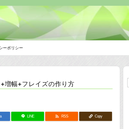
シーポリシー
り+増幅+フレイズの作り方

a
LINE
RSS
Copy