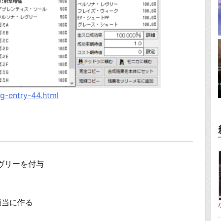
og-entry-44.html
ヴリーを付与
適当に作る