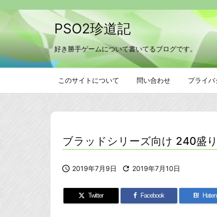
PSO2珍道記
好き勝手ゲームについて書いてるブログです。
このサイトについて
問い合わせ
プライバ
ブラッドシリーズ向け 240盛

2019年7月9日

2019年7月10日
Twitter
Facebook
B!
Haten