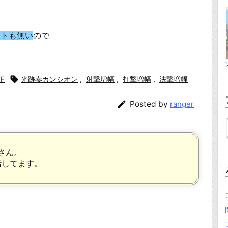
ットも無い
ので
FF

光跡奏カンシオン
,
射撃増幅
,
打撃増幅
,
法撃増幅

Posted by
ranger
さん。
活してます。