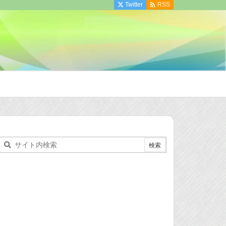

Twitter
RSS