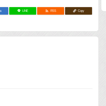

a
LINE
RSS
Copy