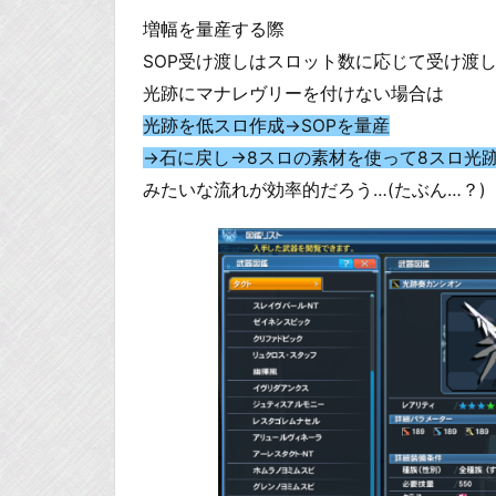
増幅を量産する際
SOP受け渡しはスロット数に応じて受け渡
光跡にマナレヴリーを付けない場合は
光跡を低スロ作成→SOPを量産
→石に戻し→8スロの素材を使って8スロ光
みたいな流れが効率的だろう…(たぶん…？)