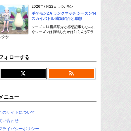
2026年7月22日
:
ポケモン
ポケモンZA ランクマッチ シーズン14
スカイバトル 構築紹介と感想
シーズン14構築紹介と感想記事ちなみに
今シーズンは何戦したかは知らんがZラ
ンクか ...
フォローする

メニュー
このサイトについて
問い合わせ
プライバシーポリシー