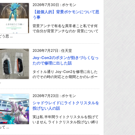
2026年7月30日
:
ポケモン
【超個人的】背景ポケモンについて思
う事
背景アンチで有名な異常者こと私です何
で自分が背景アンチなのか 背景について
どう思 ...
2026年7月27日
:
任天堂
Joy-Con2のボタンが効きづらくなっ
たので修理に出した話
タイトル通り Joy-Con2を修理に出した
のでその時の対応とか期間とかのレポー
.
2026年7月23日
:
ポケモン
シャドウレイドにライトクリスタルを
投げない人の話
実は私 半年間ライトクリスタルを投げて
いません ライトクリスタル投げない縛り
て ...