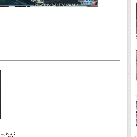
..
っ
あったが