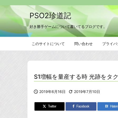
PSO2珍道記
好き勝手ゲームについて書いてるブログです。
このサイトについて
問い合わせ
プライバ
S1増幅を量産する時 光跡を

2019年6月16日

2019年7月10日
Twitter
Facebook
B!
Haten