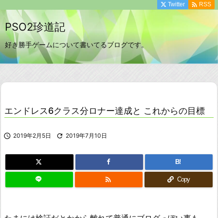

Twitter
RSS
PSO2珍道記
好き勝手ゲームについて書いてるブログです。
エンドレス6クラス分ロナー達成と これからの目標

2019年2月5日

2019年7月10日
B!

Copy