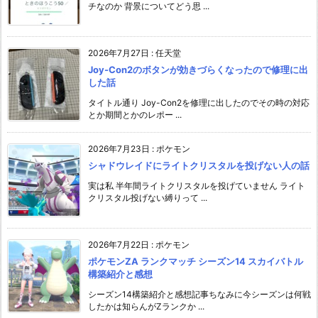
チなのか 背景についてどう思 ...
2026年7月27日
:
任天堂
Joy-Con2のボタンが効きづらくなったので修理に出
した話
タイトル通り Joy-Con2を修理に出したのでその時の対応
とか期間とかのレポー ...
2026年7月23日
:
ポケモン
シャドウレイドにライトクリスタルを投げない人の話
実は私 半年間ライトクリスタルを投げていません ライト
クリスタル投げない縛りって ...
2026年7月22日
:
ポケモン
ポケモンZA ランクマッチ シーズン14 スカイバトル
構築紹介と感想
シーズン14構築紹介と感想記事ちなみに今シーズンは何戦
したかは知らんがZランクか ...