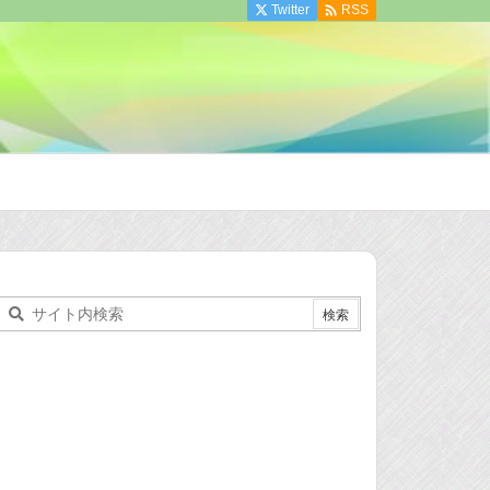

Twitter
RSS