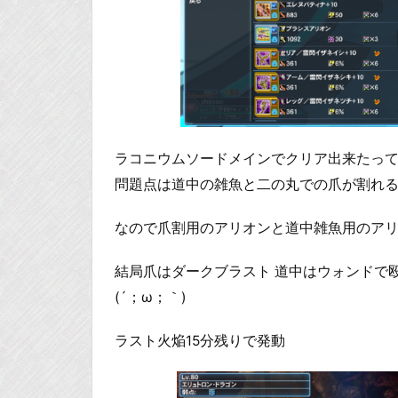
ラコニウムソードメインでクリア出来たっ
問題点は道中の雑魚と二の丸での爪が割れ
なので爪割用のアリオンと道中雑魚用のアリ
結局爪はダークブラスト 道中はウォンドで
(´；ω；｀)
ラスト火焔15分残りで発動