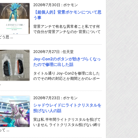
2026年7月30日
:
ポケモン
【超個人的】背景ポケモンについて思
う事
背景アンチで有名な異常者こと私です何
で自分が背景アンチなのか 背景について
どう思 ...
2026年7月27日
:
任天堂
Joy-Con2のボタンが効きづらくなっ
たので修理に出した話
タイトル通り Joy-Con2を修理に出した
のでその時の対応とか期間とかのレポー
.
2026年7月23日
:
ポケモン
シャドウレイドにライトクリスタルを
投げない人の話
実は私 半年間ライトクリスタルを投げて
いません ライトクリスタル投げない縛り
て ...