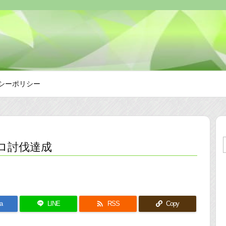
シーポリシー
ソロ討伐達成

a
LINE
RSS
Copy