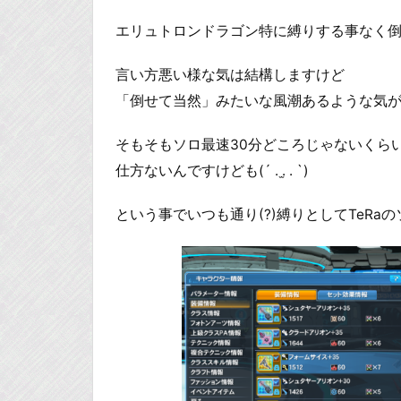
エリュトロンドラゴン特に縛りする事なく
言い方悪い様な気は結構しますけど
「倒せて当然」みたいな風潮あるような気
そもそもソロ最速30分どころじゃないくら
仕方ないんですけども(´ . .̫ . `)
という事でいつも通り(?)縛りとしてTeR