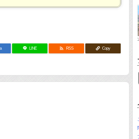

a
LINE
RSS
Copy