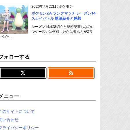
2026年7月22日
:
ポケモン
ポケモンZA ランクマッチ シーズン14
スカイバトル 構築紹介と感想
シーズン14構築紹介と感想記事ちなみに
今シーズンは何戦したかは知らんがZラ
ンクか ...
フォローする

メニュー
このサイトについて
問い合わせ
プライバシーポリシー