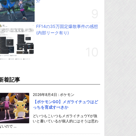
介
FF14の35万固定爆散事件の感想
(内部リーク有り)
新着記事
2026年8月4日
:
ポケモン
【ポケモンGO】メガライチュウはど
っちを育成すべきか
どいつもこいつもメガライチュウYが強
いと書いているが個人的にはそうは思わ
ないので ...