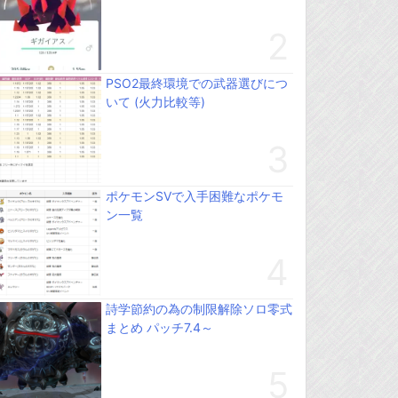
PSO2最終環境での武器選びにつ
いて (火力比較等)
ポケモンSVで入手困難なポケモ
ン一覧
詩学節約の為の制限解除ソロ零式
まとめ パッチ7.4～