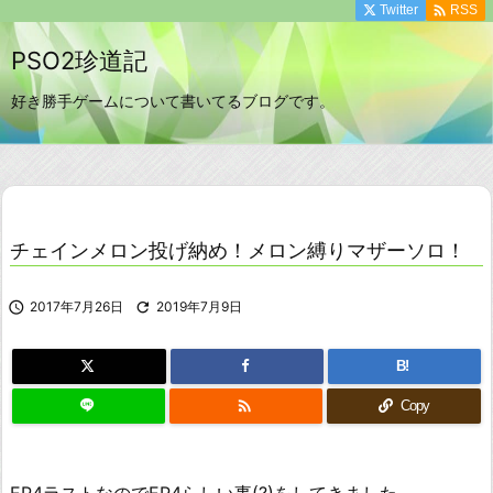

Twitter
RSS
PSO2珍道記
好き勝手ゲームについて書いてるブログです。
チェインメロン投げ納め！メロン縛りマザーソロ！

2017年7月26日

2019年7月9日
B!

Copy