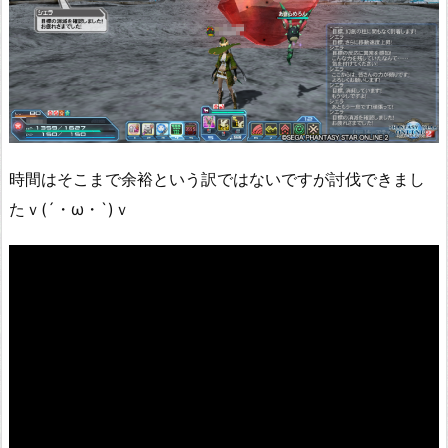
時間はそこまで余裕という訳ではないですが討伐できまし
たｖ(´・ω・`)ｖ