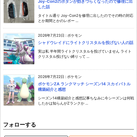
Joy-Con2のボタンが効きづらくなったので修理に出
した話
タイトル通り Joy-Con2を修理に出したのでその時の対応
とか期間とかのレポー ...
2026年7月23日
:
ポケモン
シャドウレイドにライトクリスタルを投げない人の話
実は私 半年間ライトクリスタルを投げていません ライト
クリスタル投げない縛りって ...
2026年7月22日
:
ポケモン
ポケモンZA ランクマッチ シーズン14 スカイバトル
構築紹介と感想
シーズン14構築紹介と感想記事ちなみに今シーズンは何戦
したかは知らんがZランクか ...
フォローする