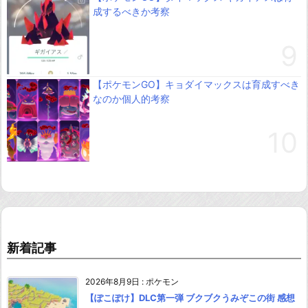
成するべきか考察
【ポケモンGO】キョダイマックスは育成すべき
なのか個人的考察
新着記事
2026年8月9日
:
ポケモン
【ぽこぽけ】DLC第一弾 ブクブクうみぞこの街 感想