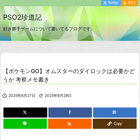

Twitter
RSS
PSO2珍道記
好き勝手ゲームについて書いてるブログです。
【ポケモンGO】オムスターのダイロックは必要かど
うか 考察メモ書き

2025年8月27日

2025年8月28日
B!

Copy