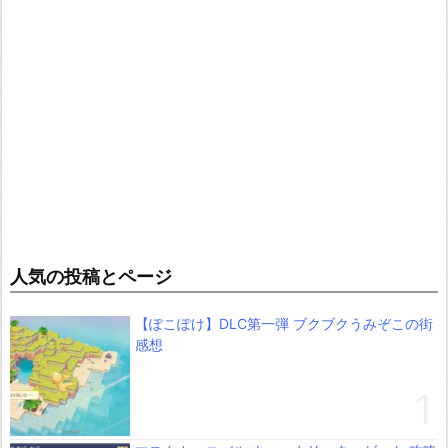
人気の投稿とページ
【ぽこぽけ】DLC第一弾 ブクブクうみぞこの街
感想