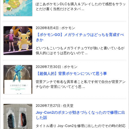
ぽこあポケモンDLCを購入＆プレイしたので感想をサラッ
とだけ書く当然だけどネタバ ...
2026年8月4日
:
ポケモン
【ポケモンGO】メガライチュウはどっちを育成すべ
きか
どいつもこいつもメガライチュウYが強いと書いているが
個人的にはそうは思わないので ...
2026年7月30日
:
ポケモン
【超個人的】背景ポケモンについて思う事
背景アンチで有名な異常者こと私です何で自分が背景アン
チなのか 背景についてどう思 ...
2026年7月27日
:
任天堂
Joy-Con2のボタンが効きづらくなったので修理に出
した話
タイトル通り Joy-Con2を修理に出したのでその時の対応