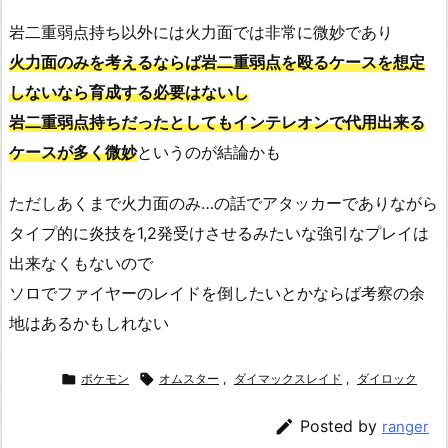
岩二重弱点持ち以外には火力面では非常に微妙であり
火力面のみを考えるならば岩二重弱点を殴るケースを想定
しないなら育成する必要はないし
岩二重弱点持ちだったとしてもインテレオンで代用出来る
ケースが多く微妙
というのが結論かも
ただしあくまで火力面のみ…の話でアタッカーでありながら
タイプ的に炎技を1,2発受けさせるみたいな強引なプレイは
出来なくもないので
ソロでファイヤーのレイドを倒したいとかならば考察の余
地はあるかもしれない

ポケモン

オムスター
,
ダイマックスレイド
,
ダイロック

Posted by
ranger