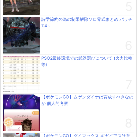
詩学節約の為の制限解除ソロ零式まとめ パッチ
7.4～
PSO2最終環境での武器選びについて (火力比較
等)
【ポケモンGO】ムゲンダイナは育成すべきなの
か 個人的考察
【ポケモンGO】ダイマックス ギガイアスは育