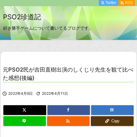

Twitter
RSS
PSO2珍道記
好き勝手ゲームについて書いてるブログです。
元PSO2民が吉田直樹出演のしくじり先生を観て比べ
た感想(後編)

2022年4月9日

2022年4月11日
B!

Copy