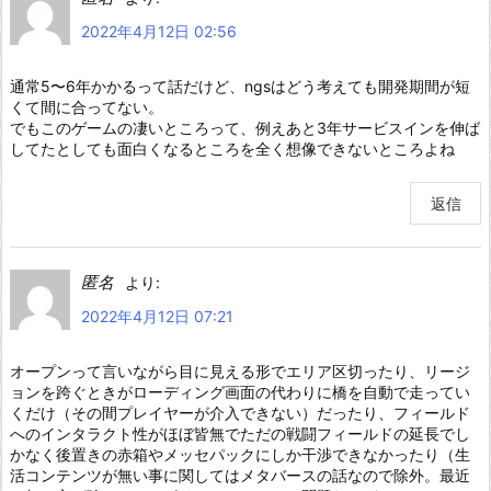
2022年4月12日 02:56
通常5〜6年かかるって話だけど、ngsはどう考えても開発期間が短
くて間に合ってない。
でもこのゲームの凄いところって、例えあと3年サービスインを伸ば
してたとしても面白くなるところを全く想像できないところよね
返信
匿名
より:
2022年4月12日 07:21
オープンって言いながら目に見える形でエリア区切ったり、リージ
ョンを跨ぐときがローディング画面の代わりに橋を自動で走ってい
くだけ（その間プレイヤーが介入できない）だったり、フィールド
へのインタラクト性がほぼ皆無でただの戦闘フィールドの延長でし
かなく後置きの赤箱やメッセパックにしか干渉できなかったり（生
活コンテンツが無い事に関してはメタバースの話なので除外。最近