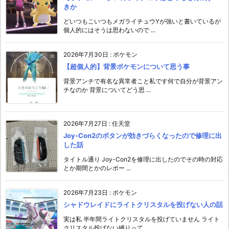
きか
どいつもこいつもメガライチュウYが強いと書いているが
個人的にはそうは思わないので ...
2026年7月30日
:
ポケモン
【超個人的】背景ポケモンについて思う事
背景アンチで有名な異常者こと私です何で自分が背景アン
チなのか 背景についてどう思 ...
2026年7月27日
:
任天堂
Joy-Con2のボタンが効きづらくなったので修理に出
した話
タイトル通り Joy-Con2を修理に出したのでその時の対応
とか期間とかのレポー ...
2026年7月23日
:
ポケモン
シャドウレイドにライトクリスタルを投げない人の話
実は私 半年間ライトクリスタルを投げていません ライト
クリスタル投げない縛りって ...