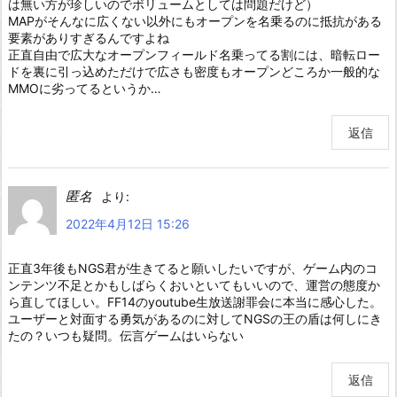
は無い方が珍しいのでボリュームとしては問題だけど）
MAPがそんなに広くない以外にもオープンを名乗るのに抵抗がある
要素がありすぎるんですよね
正直自由で広大なオープンフィールド名乗ってる割には、暗転ロー
ドを裏に引っ込めただけで広さも密度もオープンどころか一般的な
MMOに劣ってるというか…
返信
匿名
より:
2022年4月12日 15:26
正直3年後もNGS君が生きてると願いしたいですが、ゲーム内のコ
ンテンツ不足とかもしばらくおいといてもいいので、運営の態度か
ら直してほしい。FF14のyoutube生放送謝罪会に本当に感心した。
ユーザーと対面する勇気があるのに対してNGSの王の盾は何しにき
たの？いつも疑問。伝言ゲームはいらない
返信