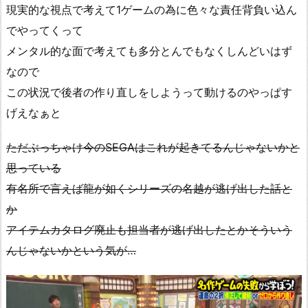
現実的な視点で考えて1ゲームの為に色々な責任背負い込ん
でやってくって
メンタル的な面で考えても多分とんでもなくしんどいはず
なので
この状況で後者の作り直しをしようって動けるのやっぱす
げえなぁと
ただぶっちゃけ今のSEGAはこれが起きてるんじゃないかと
思っている
有名所で言えば龍が如くシリーズの名越が逃げ出した話と
か
アイテムカタログ廃止も担当者が逃げ出したとかそういう
んじゃないかという気が…