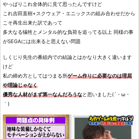
やっぱりこれ全体的に見て思ったんですけど
これ吉田直樹+スクウェア・エニックスの組み合わせだから
こそ再生出来た訳であって
多大なる犠牲とメンタル的な負荷を追ってる以上 同様の事
がSEGAには出来ると思えない問題
しくじり先生の番組内での結論とはかなり大きく違います
けど
私の締め方としてはつまる所
ゲーム作りに必要なのは理屈
や理論じゃなく
優秀な人材がまず第一なんだろうな
と思いました(´・ω・
｀)