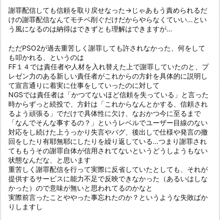
謝罪配信しても信頼を取り戻せなった→じゃあもう責められるだ
けの謝罪配信なんてモチベ削ぐだけだからやらなくていい…とい
う風になるのは納得はできずとも理解はできますが…
ただPSO2が過去重苦しく謝罪しても許されなかった、何をして
も叩かれる、というのは
FF１４では責任者や人材を入れ替えた上で謝罪していたのと、プ
レゼン力のある新しい責任者がこれからの方針を具体的に説明し
て宣言通りに着実に仕事をしていったのに対して
NGSでは責任者は「かつてないほど信頼を失っている」と言った
時からずっと続投で、方針は「これからなんとかする、信頼され
るよう頑張る」でだけで具体性に欠け、なおかつ今に至るまで
「なんでそんな事するの？」というレベルでユーザー目線のない
対応をし続けた上うっかり失言やバグ、後出しで仕様や発言の撤
回をしたり有耶無耶にしたりを繰り返している…つまり謝罪され
てももうその謝罪自体が信用されてないというどうしようもない
状態なんだな、と思います
重苦しく謝罪配信を行って実際に反省していたとしても、それが
提供するサービスに能力不足で反映できなかった（あるいはしな
かった）ので意味が無いと思われてるのかなと
実際前言ったことややった事忘れたのか？というような失敗ばか
りしますし