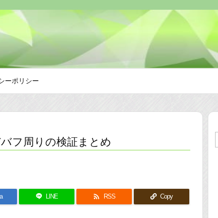
シーポリシー
デバフ周りの検証まとめ

a
LINE
RSS
Copy