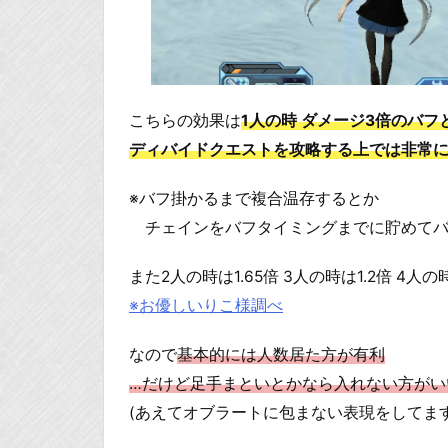
こちらの効果は
1人の時 ダメージ3倍のバフ
ディバイドクエストを攻略する上では非常
※バフ掛かるまで複合温存するとか
チェインをバフタイミングまでに貯めてバ
また2人の時は1.65倍 3人の時は1.2倍 
※お優しいりこ様調べ
なので
基本的には人数居た方が有利
…だけど足手まといとかなら入れない方がい
(あえてオブラートに包まない表現をしてま