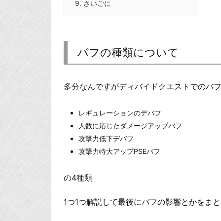
9.
さいごに
バフの種類について
多分なんですがディバイドクエストでのバフ
レギュレーションのデバフ
人数に応じたダメージアップバフ
攻撃力低下デバフ
攻撃力特大アップPSEバフ
の4種類
1つ1つ解説して最後にバフの影響とかをま