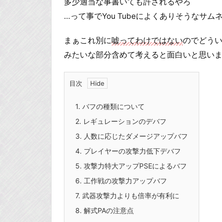
多少適当な事書いても許されるやろ
…って事でYou Tubeによくありそうなサ
まぁこれ別に
嘘ってわけではない
のでどう
みたいな部分含めて考えると面白いと思い
目次
1.
バフの種類について
2.
レギュレーションのデバフ
3.
人数に応じたダメージアップバフ
4.
プレイヤーの攻撃力低下デバフ
5.
攻撃力特大アップPSEによるバフ
6.
工作戦の攻撃力アップバフ
7.
武器攻撃力よりも倍率が有利に
8.
解式PAの注意点