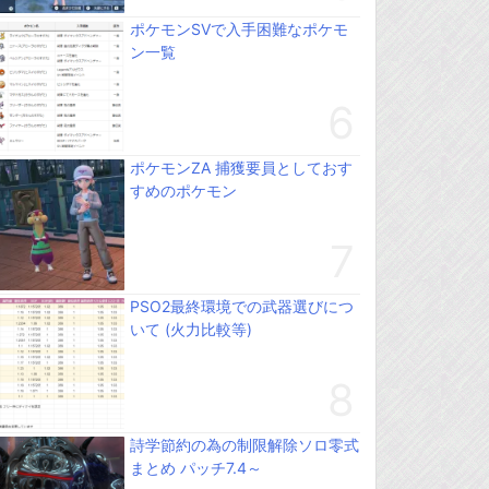
ポケモンSVで入手困難なポケモ
ン一覧
ポケモンZA 捕獲要員としておす
すめのポケモン
PSO2最終環境での武器選びにつ
いて (火力比較等)
詩学節約の為の制限解除ソロ零式
まとめ パッチ7.4～