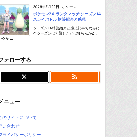
2026年7月22日
:
ポケモン
ポケモンZA ランクマッチ シーズン14
スカイバトル 構築紹介と感想
シーズン14構築紹介と感想記事ちなみに
今シーズンは何戦したかは知らんがZラ
ンクか ...
フォローする

メニュー
このサイトについて
問い合わせ
プライバシーポリシー