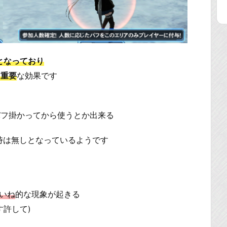
となっており
に重要
な効果です
フ掛かってから使うとか出来る
4人の時は無しとなっているようです
いね
的な現象が起きる
す許して)