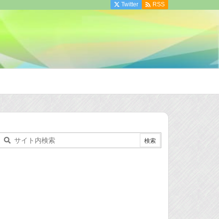

Twitter
RSS