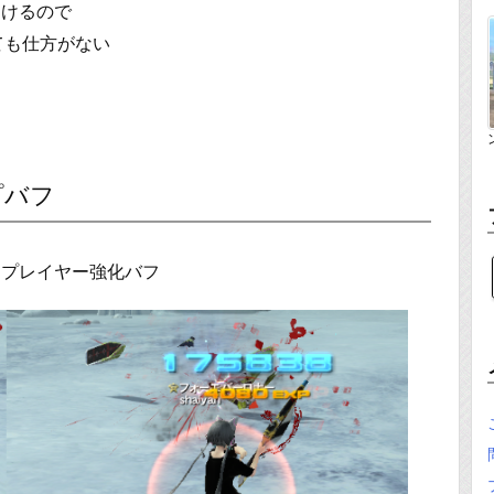
受けるので
ても仕方がない
プバフ
るプレイヤー強化バフ