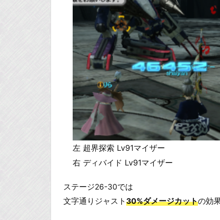
左 超界探索 Lv91マイザー
右 ディバイド Lv91マイザー
ステージ26-30では
文字通りジャスト
30%ダメージカット
の効