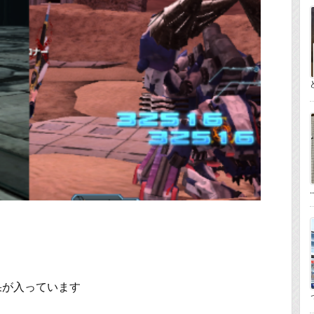
..
果が入っています
っ