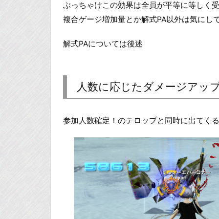
ぶっちゃけこの効果は全員が平等に等しく
複合ゲージ増加量とか解式PA以外は気にし
解式PAについては後述
人数に応じたダメージアッ
参加人数確定！のテロップと同時に出てく