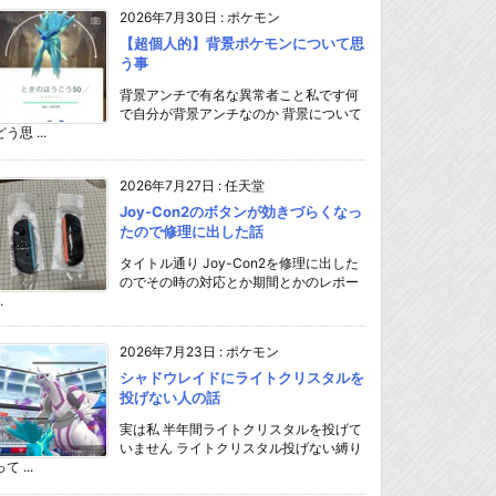
2026年7月30日
:
ポケモン
【超個人的】背景ポケモンについて思
う事
背景アンチで有名な異常者こと私です何
で自分が背景アンチなのか 背景について
どう思 ...
2026年7月27日
:
任天堂
Joy-Con2のボタンが効きづらくなっ
たので修理に出した話
タイトル通り Joy-Con2を修理に出した
のでその時の対応とか期間とかのレポー
.
2026年7月23日
:
ポケモン
シャドウレイドにライトクリスタルを
投げない人の話
実は私 半年間ライトクリスタルを投げて
いません ライトクリスタル投げない縛り
て ...