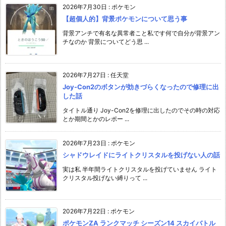
2026年7月30日
:
ポケモン
【超個人的】背景ポケモンについて思う事
背景アンチで有名な異常者こと私です何で自分が背景アン
チなのか 背景についてどう思 ...
2026年7月27日
:
任天堂
Joy-Con2のボタンが効きづらくなったので修理に出
した話
タイトル通り Joy-Con2を修理に出したのでその時の対応
とか期間とかのレポー ...
2026年7月23日
:
ポケモン
シャドウレイドにライトクリスタルを投げない人の話
実は私 半年間ライトクリスタルを投げていません ライト
クリスタル投げない縛りって ...
2026年7月22日
:
ポケモン
ポケモンZA ランクマッチ シーズン14 スカイバトル