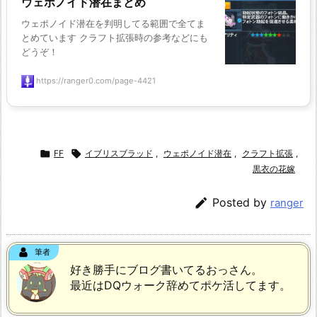
ウェポノイド潜在まとめ
ウェポノイド潜在を判明してる範囲で全てま
とめています クラフト拡張時の参考などにも
どうぞ！
https://ranger0.com/page-4421

FF

イブリスブラッド
,
ウェポノイド潜在
,
クラフト拡張
,
黒衣の花嫁

Posted by
ranger
筆者
好き勝手にブログ書いてるおっさん。
最近はDQウォーク辞めてポケ活してます。