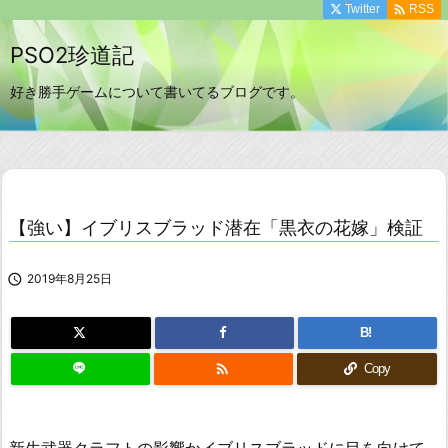

Twitter
RSS
PSO2珍道記
好き勝手ゲームについて書いてるブログです。
【強い】イブリスブラッド潜在「黒衣の花嫁」検証

2019年8月25日
B!

Copy