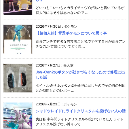
どいつもこいつもメガライチュウYが強いと書いているが
個人的にはそうは思わないので ...
2026年7月30日
:
ポケモン
【超個人的】背景ポケモンについて思う事
背景アンチで有名な異常者こと私です何で自分が背景アン
チなのか 背景についてどう思 ...
2026年7月27日
:
任天堂
Joy-Con2のボタンが効きづらくなったので修理に出
した話
タイトル通り Joy-Con2を修理に出したのでその時の対応
とか期間とかのレポー ...
2026年7月23日
:
ポケモン
シャドウレイドにライトクリスタルを投げない人の話
実は私 半年間ライトクリスタルを投げていません ライト
クリスタル投げない縛りって ...