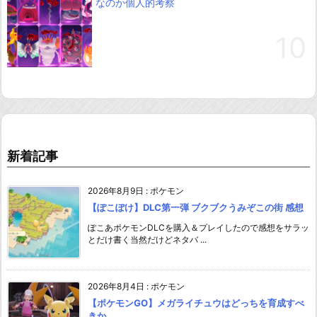
なのか個人的考察
新着記事
2026年8月9日
:
ポケモン
【ぽこぽけ】DLC第一弾 ブクブクうみぞこの街 感想
ぽこあポケモンDLCを購入＆プレイしたので感想をサラッ
とだけ書く当然だけどネタバ ...
2026年8月4日
:
ポケモン
【ポケモンGO】メガライチュウはどっちを育成すべ
きか