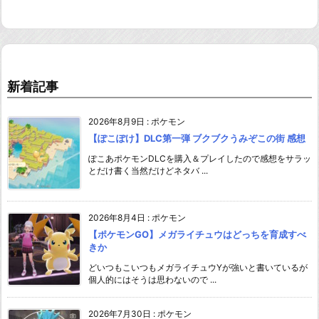
新着記事
2026年8月9日
:
ポケモン
【ぽこぽけ】DLC第一弾 ブクブクうみぞこの街 感想
ぽこあポケモンDLCを購入＆プレイしたので感想をサラッ
とだけ書く当然だけどネタバ ...
2026年8月4日
:
ポケモン
【ポケモンGO】メガライチュウはどっちを育成すべ
きか
どいつもこいつもメガライチュウYが強いと書いているが
個人的にはそうは思わないので ...
2026年7月30日
:
ポケモン