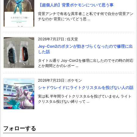
【超個人的】背景ポケモンについて思う事
背景アンチで有名な異常者こと私です何で自分が背景アン
チなのか 背景についてどう思 ...
2026年7月27日
:
任天堂
Joy-Con2のボタンが効きづらくなったので修理に出
した話
タイトル通り Joy-Con2を修理に出したのでその時の対応
とか期間とかのレポー ...
2026年7月23日
:
ポケモン
シャドウレイドにライトクリスタルを投げない人の話
実は私 半年間ライトクリスタルを投げていません ライト
クリスタル投げない縛りって ...
フォローする