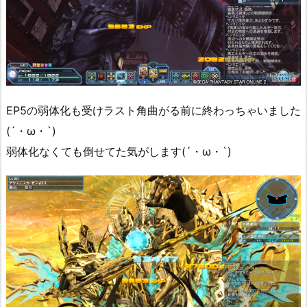
EP5の弱体化も受けラスト角曲がる前に終わっちゃいました
(´・ω・`)
弱体化なくても倒せてた気がします(´・ω・`)