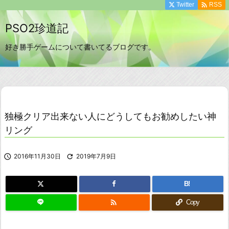

Twitter
RSS
PSO2珍道記
好き勝手ゲームについて書いてるブログです。
独極クリア出来ない人にどうしてもお勧めしたい神
リング

2016年11月30日

2019年7月9日
B!

Copy