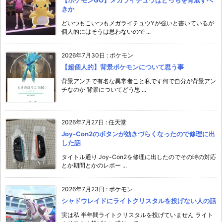
きか
どいつもこいつもメガライチュウYが強いと書いているが
個人的にはそうは思わないので ...
2026年7月30日
:
ポケモン
【超個人的】背景ポケモンについて思う事
背景アンチで有名な異常者こと私です何で自分が背景アン
チなのか 背景についてどう思 ...
2026年7月27日
:
任天堂
Joy-Con2のボタンが効きづらくなったので修理に出
した話
タイトル通り Joy-Con2を修理に出したのでその時の対応
とか期間とかのレポー ...
2026年7月23日
:
ポケモン
シャドウレイドにライトクリスタルを投げない人の話
実は私 半年間ライトクリスタルを投げていません ライト