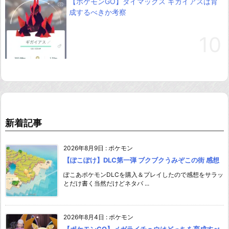
【ポケモンGO】ダイマックス ギガイアスは育
成するべきか考察
新着記事
2026年8月9日
:
ポケモン
【ぽこぽけ】DLC第一弾 ブクブクうみぞこの街 感想
ぽこあポケモンDLCを購入＆プレイしたので感想をサラッ
とだけ書く当然だけどネタバ ...
2026年8月4日
:
ポケモン
【ポケモンGO】メガライチュウはどっちを育成すべ