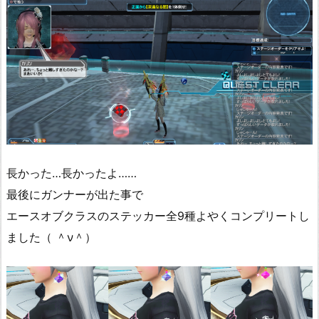
長かった…長かったよ……
最後にガンナーが出た事で
エースオブクラスのステッカー全9種よやくコンプリートし
ました（ ＾ν＾）