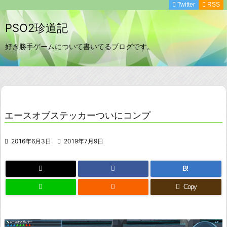
Twitter

RSS
PSO2珍道記
好き勝手ゲームについて書いてるブログです。
エースオブステッカーついにコンプ

2016年6月3日

2019年7月9日
B!

Copy