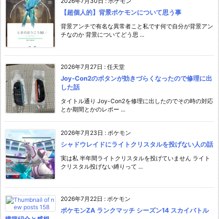
2026年7月30日
:
ポケモン
【超個人的】背景ポケモンについて思う事
背景アンチで有名な異常者こと私です何で自分が背景アン
チなのか 背景についてどう思 ...
2026年7月27日
:
任天堂
Joy-Con2のボタンが効きづらくなったので修理に出
した話
タイトル通り Joy-Con2を修理に出したのでその時の対応
とか期間とかのレポー ...
2026年7月23日
:
ポケモン
シャドウレイドにライトクリスタルを投げない人の話
実は私 半年間ライトクリスタルを投げていません ライト
クリスタル投げない縛りって ...
2026年7月22日
:
ポケモン
ポケモンZA ランクマッチ シーズン14 スカイバトル
構築紹介と感想