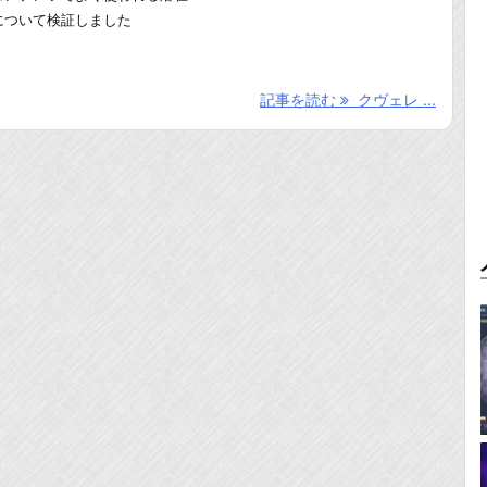
について検証しました
記事を読む
クヴェレ ...