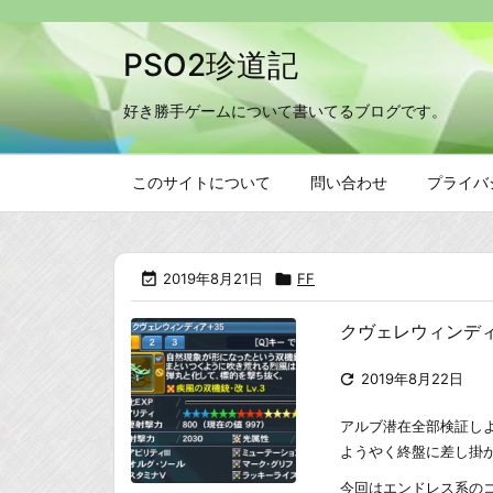
PSO2珍道記
好き勝手ゲームについて書いてるブログです。
このサイトについて
問い合わせ
プライバ

2019年8月21日

FF
クヴェレウィンデ

2019年8月22日
アルブ潜在全部検証し
ようやく終盤に差し掛
今回はエンドレス系の