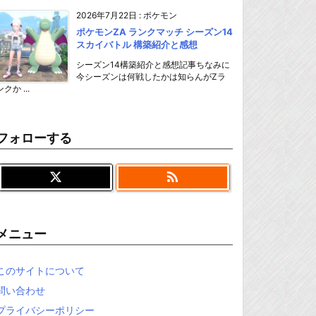
2026年7月22日
:
ポケモン
ポケモンZA ランクマッチ シーズン14
スカイバトル 構築紹介と感想
シーズン14構築紹介と感想記事ちなみに
今シーズンは何戦したかは知らんがZラ
ンクか ...
フォローする

メニュー
このサイトについて
問い合わせ
プライバシーポリシー