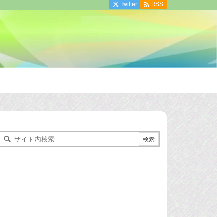

Twitter
RSS