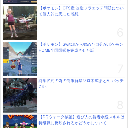
【ポケモン】GTS産 改造フラエッテ問題につい
て個人的に思った感想
【ポケモン】Switchから始めた自分がポケモン
HOME全国図鑑を完成させた話
詩学節約の為の制限解除ソロ零式まとめ パッチ
7.4～
【DQウォーク検証】遊び人の賢者永続スキルは
特級職に反映されるかどうかについて