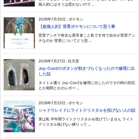
個人的にはそうは思わないので ...
2026年7月30日
:
ポケモン
【超個人的】背景ポケモンについて思う事
背景アンチで有名な異常者こと私です何で自分が背景アン
チなのか 背景についてどう思 ...
2026年7月27日
:
任天堂
Joy-Con2のボタンが効きづらくなったので修理に出
した話
タイトル通り Joy-Con2を修理に出したのでその時の対応
とか期間とかのレポー ...
2026年7月23日
:
ポケモン
シャドウレイドにライトクリスタルを投げない人の話
実は私 半年間ライトクリスタルを投げていません ライト
クリスタル投げない縛りって ...