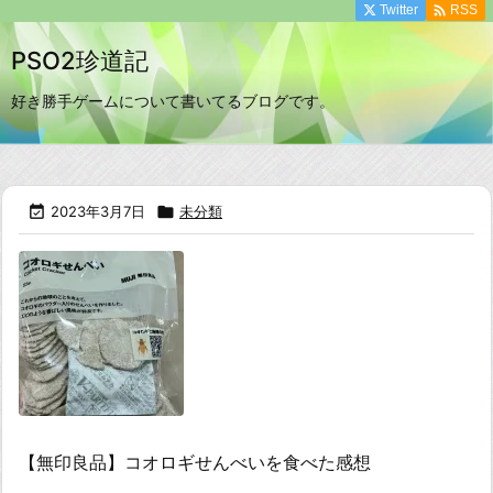

Twitter
RSS
PSO2珍道記
好き勝手ゲームについて書いてるブログです。

2023年3月7日

未分類
【無印良品】コオロギせんべいを食べた感想