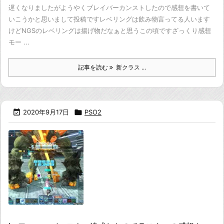
遅くなりましたがようやくブレイバーカンストしたので
感想を書いて
いこうかと思いまして投稿です
レベリングは飲み物言ってる人います
けど
NGSのレベリングは揚げ物だなぁと思うこの頃です
ざっくり感想
モー ...
記事を読む
新クラス ...

2020年9月17日

PSO2