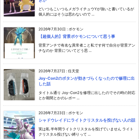
きか
どいつもこいつもメガライチュウYが強いと書いているが
個人的にはそうは思わないので ...
2026年7月30日
:
ポケモン
【超個人的】背景ポケモンについて思う事
背景アンチで有名な異常者こと私です何で自分が背景アン
チなのか 背景についてどう思 ...
2026年7月27日
:
任天堂
Joy-Con2のボタンが効きづらくなったので修理に出
した話
タイトル通り Joy-Con2を修理に出したのでその時の対応
とか期間とかのレポー ...
2026年7月23日
:
ポケモン
シャドウレイドにライトクリスタルを投げない人の話
実は私 半年間ライトクリスタルを投げていません ライト
クリスタル投げない縛りって ...