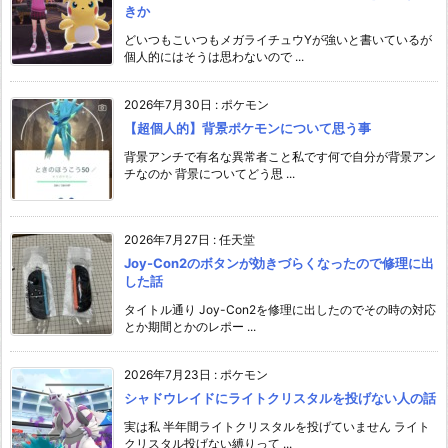
きか
どいつもこいつもメガライチュウYが強いと書いているが
個人的にはそうは思わないので ...
2026年7月30日
:
ポケモン
【超個人的】背景ポケモンについて思う事
背景アンチで有名な異常者こと私です何で自分が背景アン
チなのか 背景についてどう思 ...
2026年7月27日
:
任天堂
Joy-Con2のボタンが効きづらくなったので修理に出
した話
タイトル通り Joy-Con2を修理に出したのでその時の対応
とか期間とかのレポー ...
2026年7月23日
:
ポケモン
シャドウレイドにライトクリスタルを投げない人の話
実は私 半年間ライトクリスタルを投げていません ライト
クリスタル投げない縛りって ...