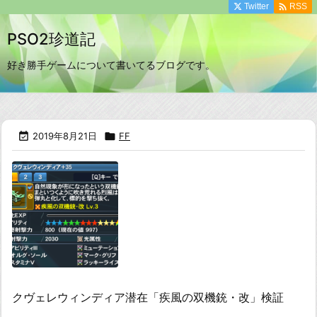

Twitter
RSS
PSO2珍道記
好き勝手ゲームについて書いてるブログです。

2019年8月21日

FF
クヴェレウィンディア潜在「疾風の双機銃・改」検証