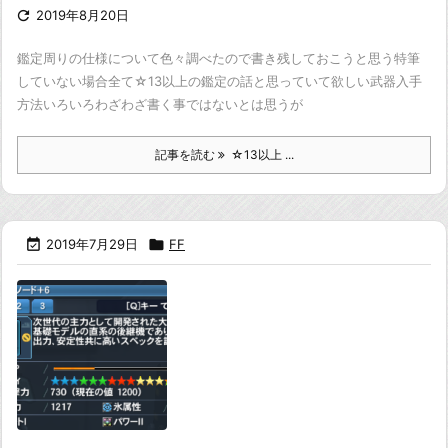

2019年8月20日
鑑定周りの仕様について色々調べたので書き残しておこうと思う
特筆
していない場合全て☆13以上の鑑定の話と思っていて欲しい
武器入手
方法いろいろ
わざわざ書く事ではないとは思うが
記事を読む
☆13以上 ...

2019年7月29日

FF