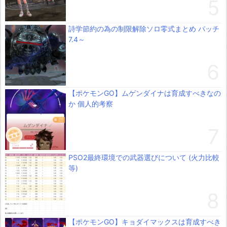
詩学節約の為の制限解除ソロ零式まとめ パッチ
7.4～
【ポケモンGO】ムゲンダイナは育成すべきなの
か 個人的考察
PSO2最終環境での武器選びについて (火力比較
等)
【ポケモンGO】キョダイマックスは育成すべき