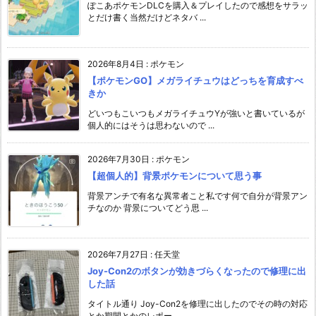
ぽこあポケモンDLCを購入＆プレイしたので感想をサラッ
とだけ書く当然だけどネタバ ...
2026年8月4日
:
ポケモン
【ポケモンGO】メガライチュウはどっちを育成すべ
きか
どいつもこいつもメガライチュウYが強いと書いているが
個人的にはそうは思わないので ...
2026年7月30日
:
ポケモン
【超個人的】背景ポケモンについて思う事
背景アンチで有名な異常者こと私です何で自分が背景アン
チなのか 背景についてどう思 ...
2026年7月27日
:
任天堂
Joy-Con2のボタンが効きづらくなったので修理に出
した話
タイトル通り Joy-Con2を修理に出したのでその時の対応
とか期間とかのレポー ...