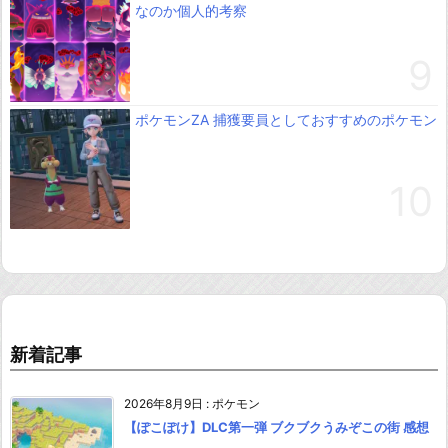
なのか個人的考察
ポケモンZA 捕獲要員としておすすめのポケモン
新着記事
2026年8月9日
:
ポケモン
【ぽこぽけ】DLC第一弾 ブクブクうみぞこの街 感想