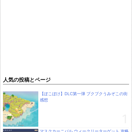
人気の投稿とページ
【ぽこぽけ】DLC第一弾 ブクブクうみぞこの街
感想
マスクカーニバル ウィークリーターゲット 攻略