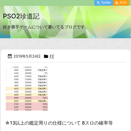

Twitter
RSS
PSO2珍道記
好き勝手ゲームについて書いてるブログです。

2019年5月24日

FF
☆13以上の鑑定周りの仕様について 8スロの確率等