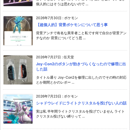
個人的にはそうは思わないので ...
2026年7月30日
:
ポケモン
【超個人的】背景ポケモンについて思う事
背景アンチで有名な異常者こと私です何で自分が背景アン
チなのか 背景についてどう思 ...
2026年7月27日
:
任天堂
Joy-Con2のボタンが効きづらくなったので修理に出
した話
タイトル通り Joy-Con2を修理に出したのでその時の対応
とか期間とかのレポー ...
2026年7月23日
:
ポケモン
シャドウレイドにライトクリスタルを投げない人の話
実は私 半年間ライトクリスタルを投げていません ライト
クリスタル投げない縛りって ...