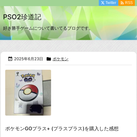

Twitter
RSS
PSO2珍道記
好き勝手ゲームについて書いてるブログです。

2025年6月23日

ポケモン
ポケモンGOプラス+ (プラスプラス)を購入した感想