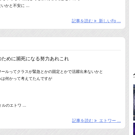
かと不安に ...
記事を読む
新しいFo ...
のために瀕死になる努力あれこれ
ワールってクラスが緊急とかの固定とかで活躍出来ないかと
みは何かって考えてたんですが
ルのエトワ ...
記事を読む
エトワー ...