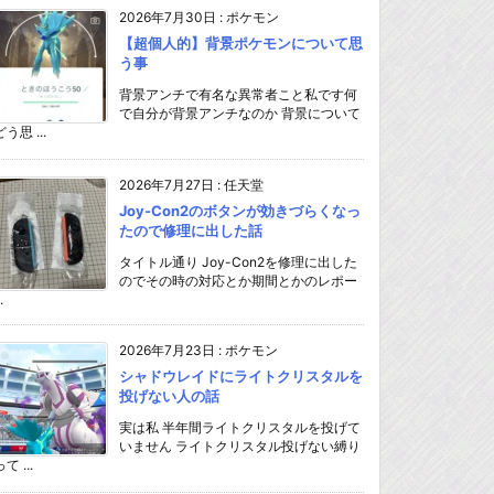
2026年7月30日
:
ポケモン
【超個人的】背景ポケモンについて思
う事
背景アンチで有名な異常者こと私です何
で自分が背景アンチなのか 背景について
どう思 ...
2026年7月27日
:
任天堂
Joy-Con2のボタンが効きづらくなっ
たので修理に出した話
タイトル通り Joy-Con2を修理に出した
のでその時の対応とか期間とかのレポー
.
2026年7月23日
:
ポケモン
シャドウレイドにライトクリスタルを
投げない人の話
実は私 半年間ライトクリスタルを投げて
いません ライトクリスタル投げない縛り
て ...