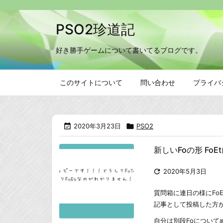
PSO2珍道記
好き勝手ゲームについて書いてるブログです。
このサイトについて
問い合わせ
プライバ

2020年3月23日

PSO2
新しいFoの形 Fo

2020年5月3日
質問箱に連日の様にFo
記事として投稿した方
自分は別段Foについ