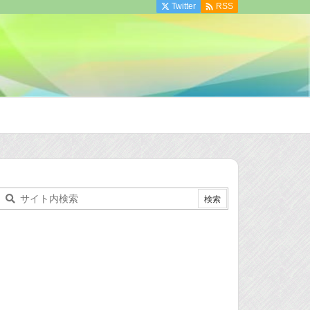

Twitter
RSS