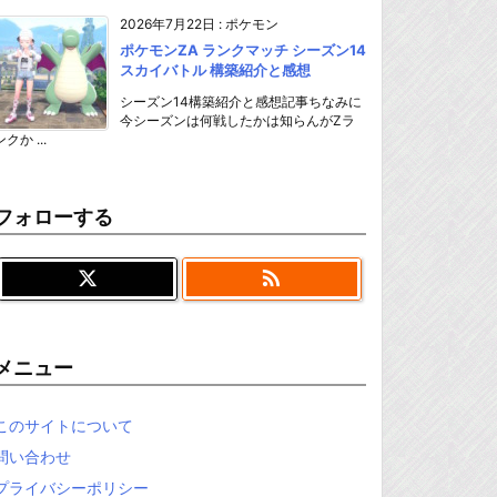
2026年7月22日
:
ポケモン
ポケモンZA ランクマッチ シーズン14
スカイバトル 構築紹介と感想
シーズン14構築紹介と感想記事ちなみに
今シーズンは何戦したかは知らんがZラ
ンクか ...
フォローする

メニュー
このサイトについて
問い合わせ
プライバシーポリシー