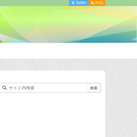

Twitter
RSS