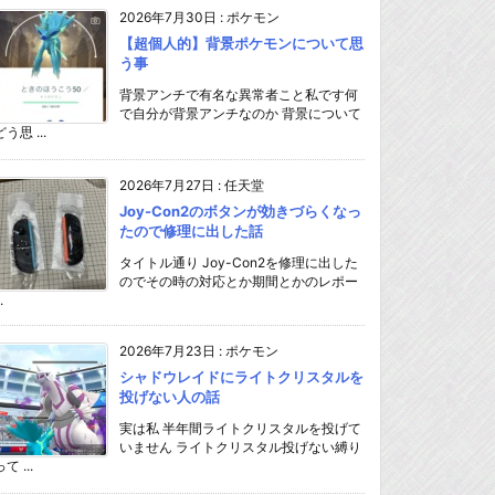
2026年7月30日
:
ポケモン
【超個人的】背景ポケモンについて思
う事
背景アンチで有名な異常者こと私です何
で自分が背景アンチなのか 背景について
どう思 ...
2026年7月27日
:
任天堂
Joy-Con2のボタンが効きづらくなっ
たので修理に出した話
タイトル通り Joy-Con2を修理に出した
のでその時の対応とか期間とかのレポー
.
2026年7月23日
:
ポケモン
シャドウレイドにライトクリスタルを
投げない人の話
実は私 半年間ライトクリスタルを投げて
いません ライトクリスタル投げない縛り
て ...