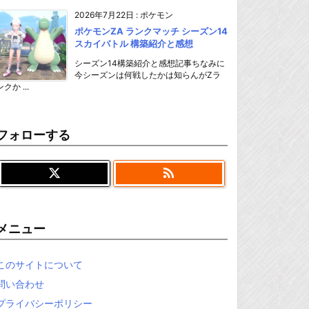
2026年7月22日
:
ポケモン
ポケモンZA ランクマッチ シーズン14
スカイバトル 構築紹介と感想
シーズン14構築紹介と感想記事ちなみに
今シーズンは何戦したかは知らんがZラ
ンクか ...
フォローする

メニュー
このサイトについて
問い合わせ
プライバシーポリシー