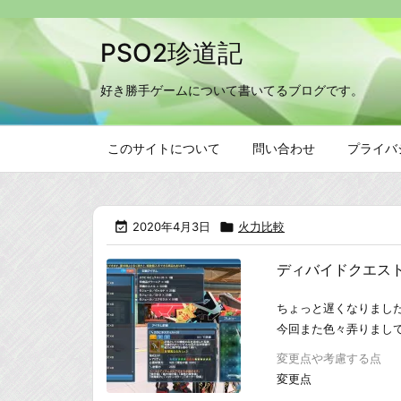
PSO2珍道記
好き勝手ゲームについて書いてるブログです。
このサイトについて
問い合わせ
プライバ

2020年4月3日

火力比較
ディバイドクエス
ちょっと遅くなりまし
今回また色々弄りまし
変更点や考慮する点
変更点