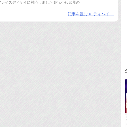
レイズディケイに対応しました (PhとHu武器の
記事を読む
ディバイ ...