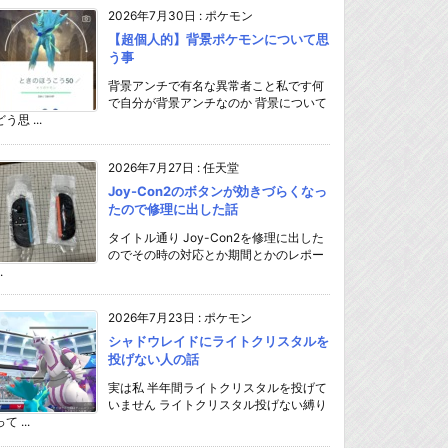
2026年7月30日
:
ポケモン
【超個人的】背景ポケモンについて思
う事
背景アンチで有名な異常者こと私です何
で自分が背景アンチなのか 背景について
どう思 ...
2026年7月27日
:
任天堂
Joy-Con2のボタンが効きづらくなっ
たので修理に出した話
タイトル通り Joy-Con2を修理に出した
のでその時の対応とか期間とかのレポー
.
2026年7月23日
:
ポケモン
シャドウレイドにライトクリスタルを
投げない人の話
実は私 半年間ライトクリスタルを投げて
いません ライトクリスタル投げない縛り
て ...