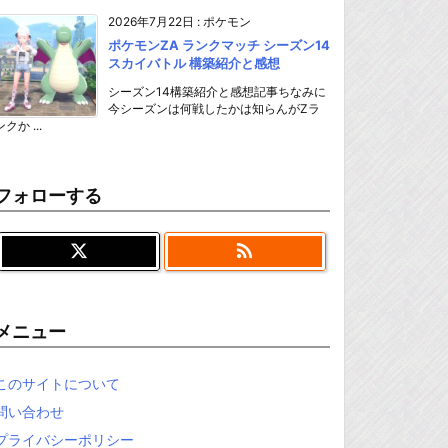
2026年7月22日
:
ポケモン
ポケモンZA ランクマッチ シーズン14
スカイバトル 構築紹介と感想
シーズン14構築紹介と感想記事ちなみに
今シーズンは何戦したかは知らんがZラ
ンクか ...
フォローする

メニュー
このサイトについて
問い合わせ
プライバシーポリシー