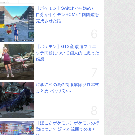
【ポケモン】Switchから始めた
自分がポケモンHOME全国図鑑を
完成させた話
【ポケモン】GTS産 改造フラエ
ッテ問題について個人的に思った
感想
詩学節約の為の制限解除ソロ零式
まとめ パッチ7.4～
【ぽこあポケモン】ポケモンの行
動について 調べた範囲でのまと