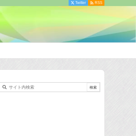

Twitter
RSS