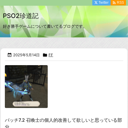

Twitter
RSS
PSO2珍道記
好き勝手ゲームについて書いてるブログです。

2025年5月14日

FF
パッチ7.2 召喚士の個人的改善して欲しいと思っている部
分