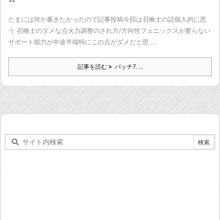
たまには何か書きたかったので記事投稿
今回は召喚士の話
個人的に思
う 召喚士のダメな点
火力調整のされ方/方向性
フェニックスが要らない
サポート能力が中途半端
特にこの点がダメだと思 ...
記事を読む
パッチ7. ...