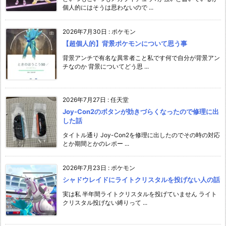
個人的にはそうは思わないので ...
2026年7月30日
:
ポケモン
【超個人的】背景ポケモンについて思う事
背景アンチで有名な異常者こと私です何で自分が背景アン
チなのか 背景についてどう思 ...
2026年7月27日
:
任天堂
Joy-Con2のボタンが効きづらくなったので修理に出
した話
タイトル通り Joy-Con2を修理に出したのでその時の対応
とか期間とかのレポー ...
2026年7月23日
:
ポケモン
シャドウレイドにライトクリスタルを投げない人の話
実は私 半年間ライトクリスタルを投げていません ライト
クリスタル投げない縛りって ...