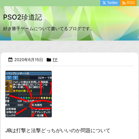

Twitter
RSS
PSO2珍道記
好き勝手ゲームについて書いてるブログです。

2020年6月15日

FF
JBは打撃と法撃どっちがいいのか問題について