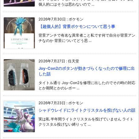
個人的にはそうは思わないので ...
2026年7月30日
:
ポケモン
【超個人的】背景ポケモンについて思う事
背景アンチで有名な異常者こと私です何で自分が背景アン
チなのか 背景についてどう思 ...
2026年7月27日
:
任天堂
Joy-Con2のボタンが効きづらくなったので修理に出
した話
タイトル通り Joy-Con2を修理に出したのでその時の対応
とか期間とかのレポー ...
2026年7月23日
:
ポケモン
シャドウレイドにライトクリスタルを投げない人の話
実は私 半年間ライトクリスタルを投げていません ライト
クリスタル投げない縛りって ...