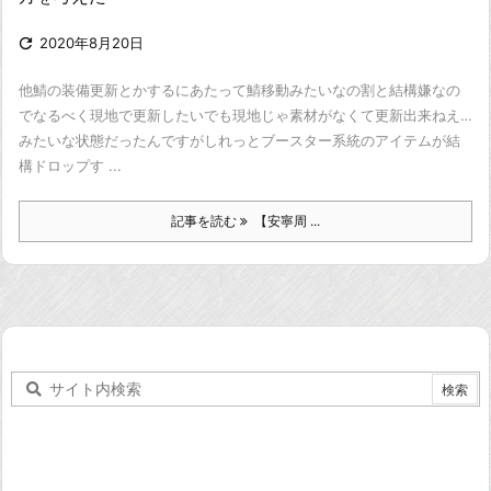

2020年8月20日
他鯖の装備更新とかするにあたって鯖移動みたいなの割と結構嫌なの
で
なるべく現地で更新したいでも現地じゃ素材がなくて更新出来ねえ
…
みたいな状態だったんですが
しれっとブースター系統のアイテムが結
構ドロップす ...
記事を読む
【安寧周 ...