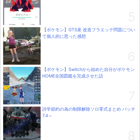
【ポケモン】GTS産 改造フラエッテ問題につい
て個人的に思った感想
【ポケモン】Switchから始めた自分がポケモン
HOME全国図鑑を完成させた話
詩学節約の為の制限解除ソロ零式まとめ パッチ
7.4～