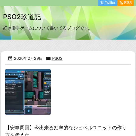

Twitter
RSS
PSO2珍道記
好き勝手ゲームについて書いてるブログです。

2020年2月29日

PSO2
【安寧周回】今出来る効率的なシュベルユニットの作り
方を考えた