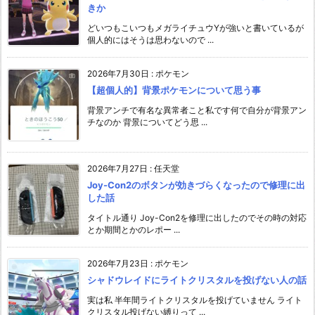
きか
どいつもこいつもメガライチュウYが強いと書いているが
個人的にはそうは思わないので ...
2026年7月30日
:
ポケモン
【超個人的】背景ポケモンについて思う事
背景アンチで有名な異常者こと私です何で自分が背景アン
チなのか 背景についてどう思 ...
2026年7月27日
:
任天堂
Joy-Con2のボタンが効きづらくなったので修理に出
した話
タイトル通り Joy-Con2を修理に出したのでその時の対応
とか期間とかのレポー ...
2026年7月23日
:
ポケモン
シャドウレイドにライトクリスタルを投げない人の話
実は私 半年間ライトクリスタルを投げていません ライト
クリスタル投げない縛りって ...