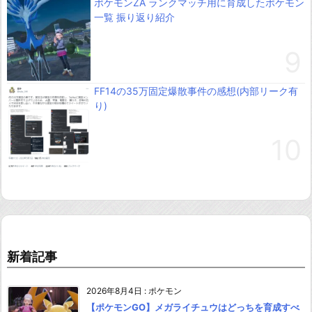
ポケモンZA ランクマッチ用に育成したポケモン
一覧 振り返り紹介
FF14の35万固定爆散事件の感想(内部リーク有
り)
新着記事
2026年8月4日
:
ポケモン
【ポケモンGO】メガライチュウはどっちを育成すべ