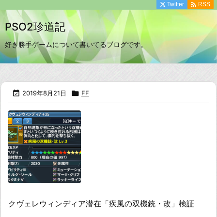

Twitter
RSS
PSO2珍道記
好き勝手ゲームについて書いてるブログです。

2019年8月21日

FF
クヴェレウィンディア潜在「疾風の双機銃・改」検証