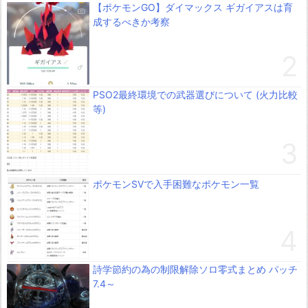
【ポケモンGO】ダイマックス ギガイアスは育
成するべきか考察
PSO2最終環境での武器選びについて (火力比較
等)
ポケモンSVで入手困難なポケモン一覧
詩学節約の為の制限解除ソロ零式まとめ パッチ
7.4～