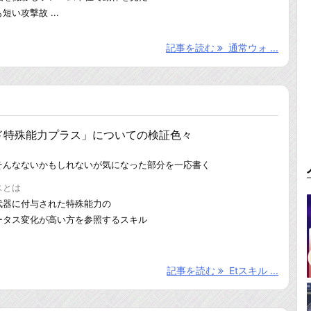
い攻撃故 ...
記事を読む
通常ウォ ...
ド特殊能力プラス」についての検証色々
そんなないかもしれないが気になった部分を一応書く
スとは
武器に付与された特殊能力の
ータス変化が高い方を参照するスキル
記事を読む
Etスキル ...