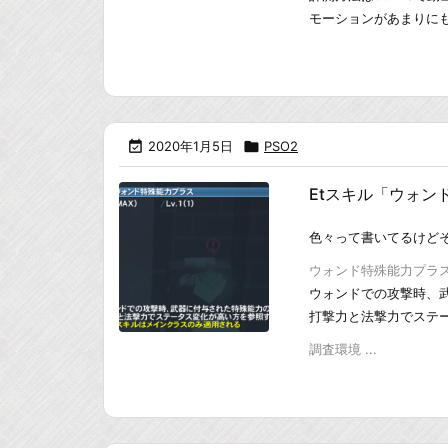
モーションがあまりにも短

2020年1月5日

PSO2
Etスキル「ウォン
色々って書いてるけど
ウォンド特殊能力プラ
ウォンドでの攻撃時、
打撃力と法撃力でステ
調査環境 ...