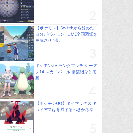
【ポケモン】Switchから始めた
自分がポケモンHOME全国図鑑を
完成させた話
ポケモンZA ランクマッチ シーズ
ン14 スカイバトル 構築紹介と感
想
【ポケモンGO】ダイマックス ギ
ガイアスは育成するべきか考察