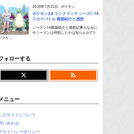
2026年7月22日
:
ポケモン
ポケモンZA ランクマッチ シーズン14
スカイバトル 構築紹介と感想
シーズン14構築紹介と感想記事ちなみに
今シーズンは何戦したかは知らんがZラ
ンクか ...
フォローする

メニュー
このサイトについて
問い合わせ
プライバシーポリシー