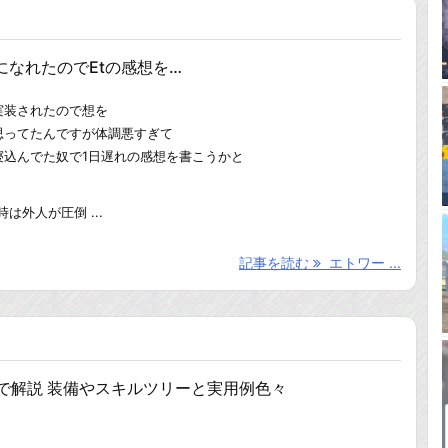
になれたのでEtの感想を…
実装されたので想を
思ってたんですが体調悪すぎて
寝込んでた奴で1日遅れの感想を書こうかと
時は外人が圧倒 ...
記事を読む
エトワー ...
ので解説 装備やスキルツリーと実用例色々