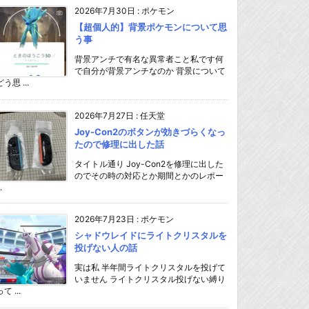
2026年7月30日
:
ポケモン
【超個人的】背景ポケモンについて思
う事
背景アンチで有名な異常者こと私です何
で自分が背景アンチなのか 背景について
どう思 ...
2026年7月27日
:
任天堂
Joy-Con2のボタンが効きづらくなっ
たので修理に出した話
タイトル通り Joy-Con2を修理に出した
のでその時の対応とか期間とかのレポー
.
2026年7月23日
:
ポケモン
シャドウレイドにライトクリスタルを
投げない人の話
実は私 半年間ライトクリスタルを投げて
いません ライトクリスタル投げない縛り
て ...