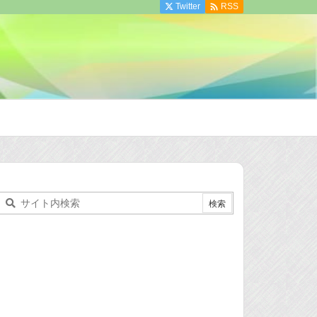

Twitter
RSS