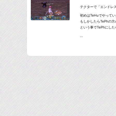
テクターで「エンドレ
初めはTeHuでやって
もしかしたらTePhの
という事でTePhにした
...