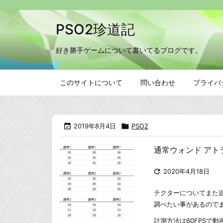
PSO2珍道記
好き勝手ゲームについて書いてるブログです。
このサイトについて
問い合わせ
プライバ

2019年8月4日

PSO2
通常ウォンド アト

2020年4月18日
テクターについてまた
調べたい事があるので
計測方法は60FPSで