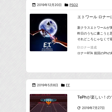

2019年12月20日

PSO2
エトワール ロナー
新クラスエトワールが
昨日のうちに書こうと
それどころじゃなくて
Etロナー達成
ロナーRTA 前回のPhの

2019年5月8日

FF
TePhが楽しい！

2019年7月27日