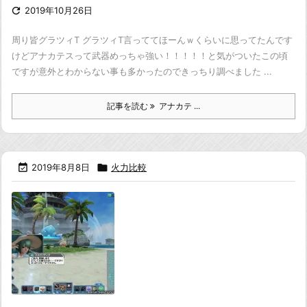

2019年10月26日
周り皆グラツィT グラツィT言っててほーんｗ
くらいに思ってたんです
けど
アナカテスって武器めっちゃ強い！！！！！
と気がついたこの頃
ですが意外とわからない事も多かったのできっちり調べました ...
記事を読む
アナカテ ...

2019年8月8日

火力比較