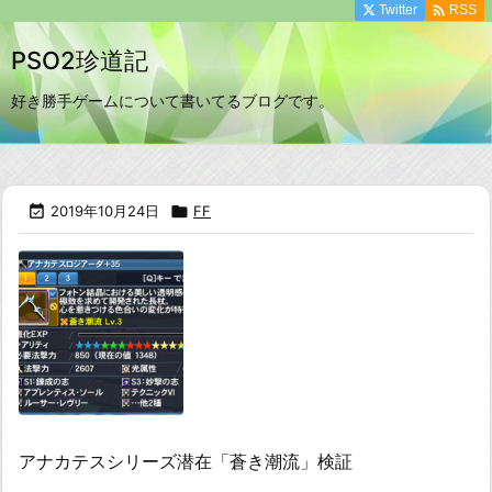

Twitter
RSS
PSO2珍道記
好き勝手ゲームについて書いてるブログです。

2019年10月24日

FF
アナカテスシリーズ潜在「蒼き潮流」検証