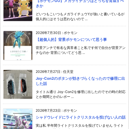
【ポケモンGO】メガライチュウはどっちを育成すべ
きか
どいつもこいつもメガライチュウYが強いと書いているが
個人的にはそうは思わないので ...
2026年7月30日
:
ポケモン
【超個人的】背景ポケモンについて思う事
背景アンチで有名な異常者こと私です何で自分が背景アン
チなのか 背景についてどう思 ...
2026年7月27日
:
任天堂
Joy-Con2のボタンが効きづらくなったので修理に出
した話
タイトル通り Joy-Con2を修理に出したのでその時の対応
とか期間とかのレポー ...
2026年7月23日
:
ポケモン
シャドウレイドにライトクリスタルを投げない人の話
実は私 半年間ライトクリスタルを投げていません ライト