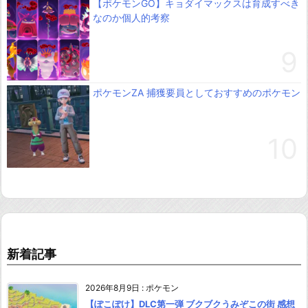
【ポケモンGO】キョダイマックスは育成すべき
なのか個人的考察
ポケモンZA 捕獲要員としておすすめのポケモン
新着記事
2026年8月9日
:
ポケモン
【ぽこぽけ】DLC第一弾 ブクブクうみぞこの街 感想