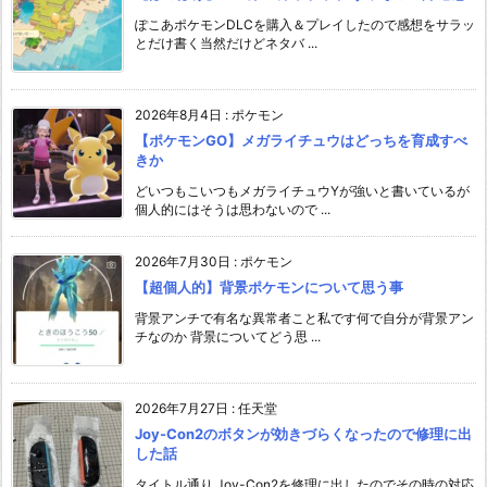
ぽこあポケモンDLCを購入＆プレイしたので感想をサラッ
とだけ書く当然だけどネタバ ...
2026年8月4日
:
ポケモン
【ポケモンGO】メガライチュウはどっちを育成すべ
きか
どいつもこいつもメガライチュウYが強いと書いているが
個人的にはそうは思わないので ...
2026年7月30日
:
ポケモン
【超個人的】背景ポケモンについて思う事
背景アンチで有名な異常者こと私です何で自分が背景アン
チなのか 背景についてどう思 ...
2026年7月27日
:
任天堂
Joy-Con2のボタンが効きづらくなったので修理に出
した話
タイトル通り Joy-Con2を修理に出したのでその時の対応