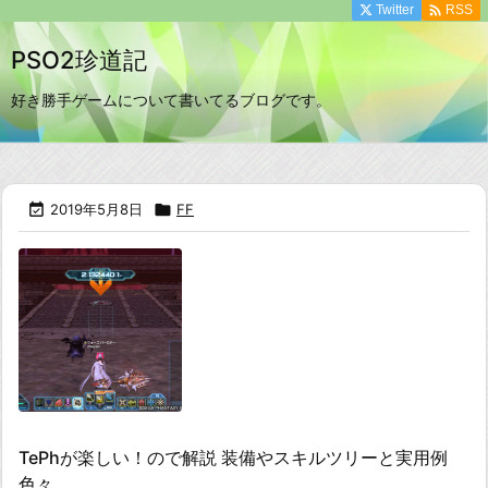

Twitter
RSS
PSO2珍道記
好き勝手ゲームについて書いてるブログです。

2019年5月8日

FF
TePhが楽しい！ので解説 装備やスキルツリーと実用例
色々