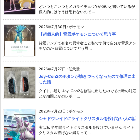
どいつもこいつもメガライチュウYが強いと書いているが
個人的にはそうは思わないので ...
2026年7月30日
:
ポケモン
【超個人的】背景ポケモンについて思う事
背景アンチで有名な異常者こと私です何で自分が背景アン
チなのか 背景についてどう思 ...
2026年7月27日
:
任天堂
Joy-Con2のボタンが効きづらくなったので修理に出
した話
タイトル通り Joy-Con2を修理に出したのでその時の対応
とか期間とかのレポー ...
2026年7月23日
:
ポケモン
シャドウレイドにライトクリスタルを投げない人の話
実は私 半年間ライトクリスタルを投げていません ライト
クリスタル投げない縛りって ...