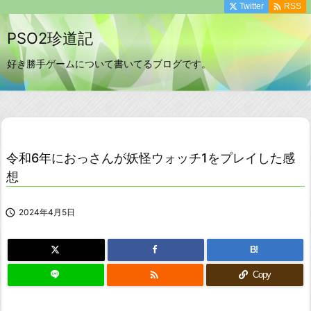

Twitter
RSS
PSO2珍道記
好き勝手ゲームについて書いてるブログです。
令和6年におっさんが妖怪ウォッチ1をプレイした感
想

2024年4月5日
B!

Copy