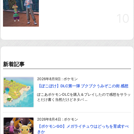
新着記事
2026年8月9日
:
ポケモン
【ぽこぽけ】DLC第一弾 ブクブクうみぞこの街 感想
ぽこあポケモンDLCを購入＆プレイしたので感想をサラッ
とだけ書く当然だけどネタバ ...
2026年8月4日
:
ポケモン
【ポケモンGO】メガライチュウはどっちを育成すべ
きか