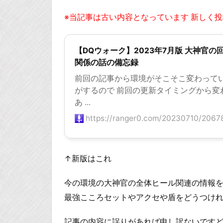
※当記事は古い内容となっています 新しく
【DQウォーク】2023年7月版 大神官の
関係の話の備忘録
前回の記事から環境がそこそこ変わって
がするので 前回の更新タイミングから変
あ ...
https://ranger0.com/20230710/20678
↑新版はこれ
今の環境の大神官の全体ヒール関連の情報
最強こころセットやアクセや盾をどうつけ
記事の内容に誤りがあれば申し訳ないです