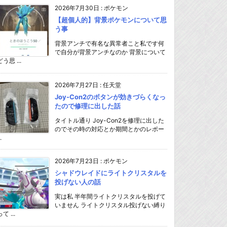
2026年7月30日
:
ポケモン
【超個人的】背景ポケモンについて思
う事
背景アンチで有名な異常者こと私です何
で自分が背景アンチなのか 背景について
どう思 ...
2026年7月27日
:
任天堂
Joy-Con2のボタンが効きづらくなっ
たので修理に出した話
タイトル通り Joy-Con2を修理に出した
のでその時の対応とか期間とかのレポー
.
2026年7月23日
:
ポケモン
シャドウレイドにライトクリスタルを
投げない人の話
実は私 半年間ライトクリスタルを投げて
いません ライトクリスタル投げない縛り
て ...