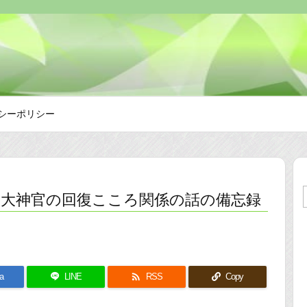
シーポリシー
月版 大神官の回復こころ関係の話の備忘録

a
LINE
RSS
Copy