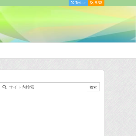

Twitter
RSS