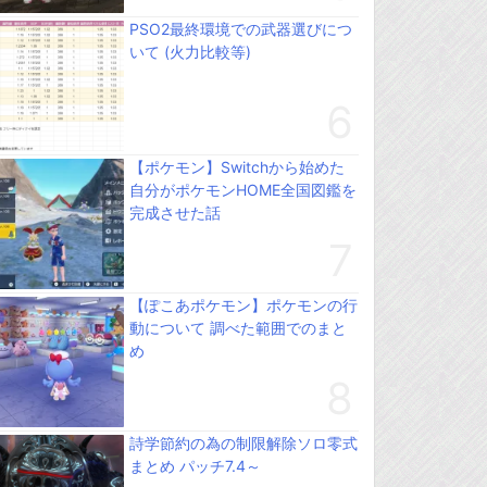
PSO2最終環境での武器選びにつ
いて (火力比較等)
【ポケモン】Switchから始めた
自分がポケモンHOME全国図鑑を
完成させた話
【ぽこあポケモン】ポケモンの行
動について 調べた範囲でのまと
め
詩学節約の為の制限解除ソロ零式
まとめ パッチ7.4～