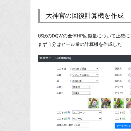
大神官の回復計算機を作成
現状のDQWの全体HP回復量について正確
まず自分はヒール量の計算機を作成した