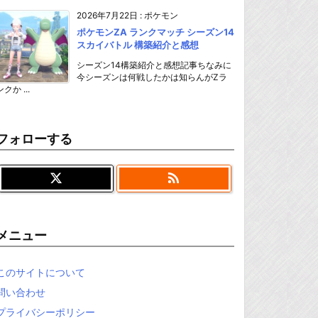
2026年7月22日
:
ポケモン
ポケモンZA ランクマッチ シーズン14
スカイバトル 構築紹介と感想
シーズン14構築紹介と感想記事ちなみに
今シーズンは何戦したかは知らんがZラ
ンクか ...
フォローする

メニュー
このサイトについて
問い合わせ
プライバシーポリシー