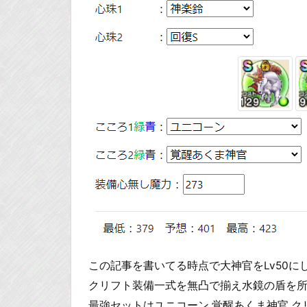
この記事を書いてる時点で大神官をLv50にし
クリフト装備一式を無凸で揃え水鏡の盾を
最強セットはユニコーン 覚醒あくま神官 ク