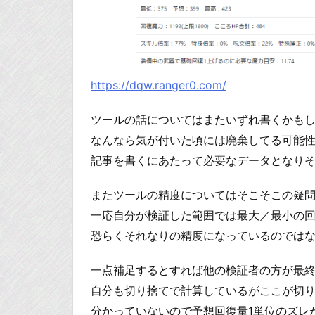
https://dqw.ranger0.com/
ツールの話についてはまたいずれ書くかも
なんなら気が付いた頃には廃棄してる可能
記事を書くにあたって必要なデータとなり
またツールの精度についてはそこそこの疑
一応自分が検証した範囲では最大／最小の
恐らくそれなりの精度になっているのでは
一点補足するとすれば他の検証者の方が最
自分も切り捨てで計算しているがここが切
分かっていないので予想回復量1単位のズレ