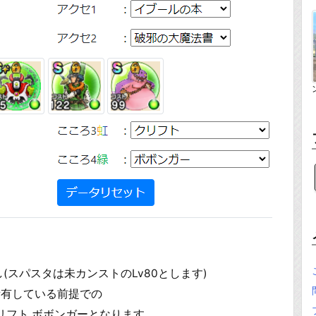
(スパスタは未カンストのLv80とします)
所有している前提での
リフト ボボンガーとなります