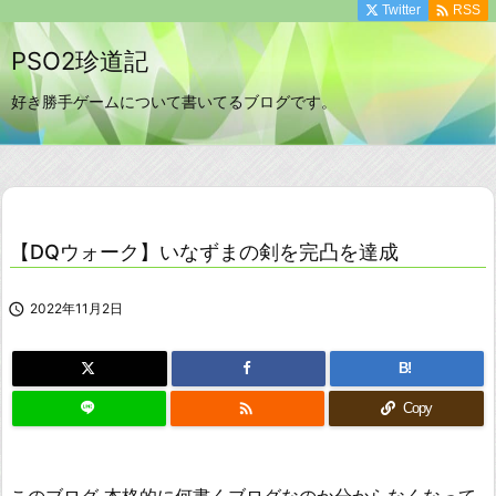

Twitter
RSS
PSO2珍道記
好き勝手ゲームについて書いてるブログです。
【DQウォーク】いなずまの剣を完凸を達成

2022年11月2日
B!

Copy