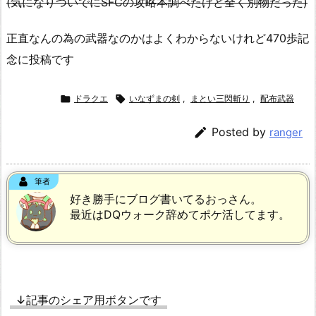
(気になりついでにSFCの攻略本調べたけど全く別物だった)
正直なんの為の武器なのかはよくわからないけれど470歩記
念に投稿です

ドラクエ

いなずまの剣
,
まとい三閃斬り
,
配布武器

Posted by
ranger
筆者
好き勝手にブログ書いてるおっさん。
最近はDQウォーク辞めてポケ活してます。
↓記事のシェア用ボタンです