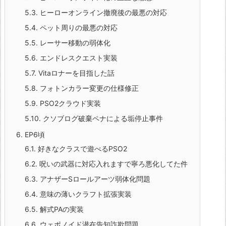
5.3.
ヒーローオンライン撤廃後の最悪の対応
5.4.
ペット周りの最悪の対応
5.5.
レーサー移動の弱体化
5.6.
エンドレスクエスト実装
5.7.
Vitaロナーを目指した話
5.8.
フォトンカラー変更の仕様修正
5.9.
PSO2クラウド実装
5.10.
クソブログ破棄ペナによる垢停止事件
6.
EP6頃
6.1.
好きなクラスで遊べるPSO2
6.2.
呪いの武器に対応入れますで寧ろ悪化してた件
6.3.
アナザーSロールアーツ弱体化問題
6.4.
意味の薄いクラフト拡張実装
6.5.
解式PAの実装
6.6.
ウェポノイド潜在告知詐欺問題