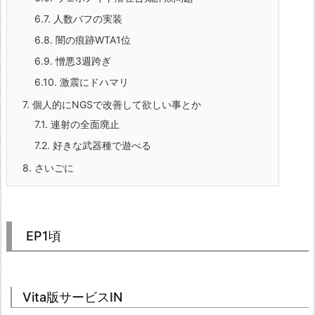
6.7.
人数バフの実装
6.8.
闇の痕跡WTA1位
6.9.
憎悪3週跨ぎ
6.10.
激震にドハマリ
7.
個人的にNGSで改善して欲しい事とか
7.1.
連射の全面廃止
7.2.
好きな武器種で遊べる
8.
さいごに
EP1頃
Vita版サービスIN