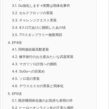
3.1.
Gu強化します→実際は弱体化事件
3.2.
セルクフロッツの実装
3.3.
チャレンジクエスト実装
3.4.
8スロ穴あけに挑戦したあの頃
3.5.
711スタンプラリー無限周回
4.
EP4頃
4.1.
同時接続最高数更新
4.2.
修学旅行のお土産みたいな武器実装
4.3.
マガツソロ討伐への挑戦
4.4.
SuGuへの目覚め
4.5.
ソロ花の実装
4.6.
デウスエスカの実装と弱体化
5.
EP5頃
5.1.
既存職弱体化後のお気持ち表明の件
5.2.
ヒーローオンライン化の正直な感想