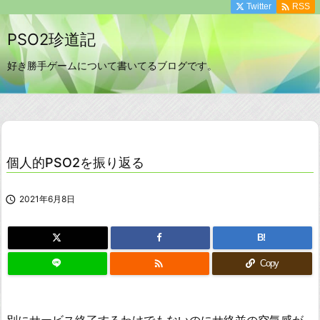

Twitter
RSS
PSO2珍道記
好き勝手ゲームについて書いてるブログです。
個人的PSO2を振り返る

2021年6月8日
B!

Copy