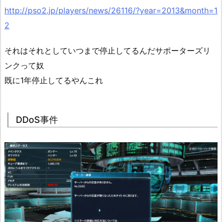
http://pso2.jp/players/news/26116/?year=2013&month=1
2
それはそれとしていつまで停止してるんだサポーターズリ
ンクって奴
既に1年停止してるやんこれ
DDoS事件