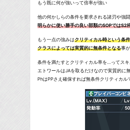
もう既に何が強いって倍率が強い
他の何かしらの条件を要求される諸刃や強闘でも
明らかに使い勝手の良い部類のSOPではS2
もう一点の強みは
クリティカル時という条
クラスによっては実質的に無条件となる
事
条件を満たすとクリティカル率を…ってスキ
エトワールはJAを取るだけなので実質的に
PhはPPさえ確保すれば無条件クリティカル