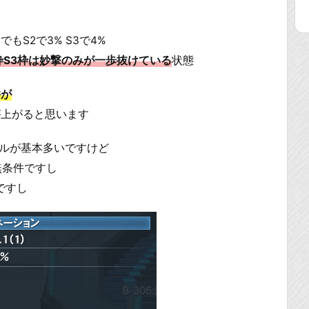
S2で3% S3で4%
枠S3枠は妙撃のみが一歩抜けている
状態
件が
が上がると思います
ルが基本多いですけど
無条件ですし
ですし