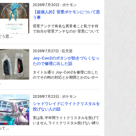
2026年7月30日
:
ポケモン
【超個人的】背景ポケモンについて思
う事
背景アンチで有名な異常者こと私です何
で自分が背景アンチなのか 背景について
どう思 ...
2026年7月27日
:
任天堂
Joy-Con2のボタンが効きづらくなっ
たので修理に出した話
タイトル通り Joy-Con2を修理に出した
のでその時の対応とか期間とかのレポー
.
2026年7月23日
:
ポケモン
シャドウレイドにライトクリスタルを
投げない人の話
実は私 半年間ライトクリスタルを投げて
いません ライトクリスタル投げない縛り
て ...