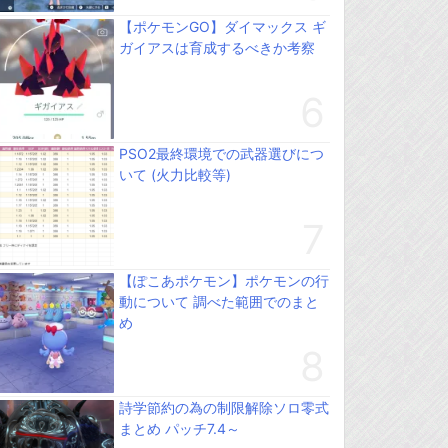
【ポケモンGO】ダイマックス ギ
ガイアスは育成するべきか考察
PSO2最終環境での武器選びにつ
いて (火力比較等)
【ぽこあポケモン】ポケモンの行
動について 調べた範囲でのまと
め
詩学節約の為の制限解除ソロ零式
まとめ パッチ7.4～