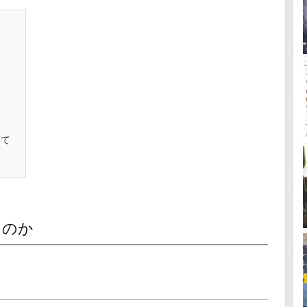
いて
なのか