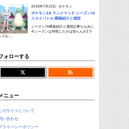
2026年7月22日
:
ポケモン
ポケモンZA ランクマッチ シーズン14
スカイバトル 構築紹介と感想
シーズン14構築紹介と感想記事ちなみに
今シーズンは何戦したかは知らんがZラ
ンクか ...
フォローする

メニュー
このサイトについて
問い合わせ
プライバシーポリシー