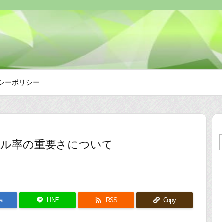
シーポリシー
カル率の重要さについて

a
LINE
RSS
Copy