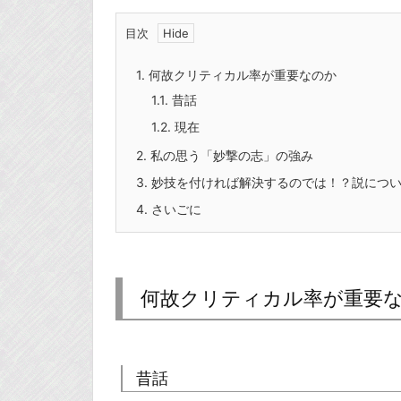
目次
1.
何故クリティカル率が重要なのか
1.1.
昔話
1.2.
現在
2.
私の思う「妙撃の志」の強み
3.
妙技を付ければ解決するのでは！？説につ
4.
さいごに
何故クリティカル率が重要
昔話