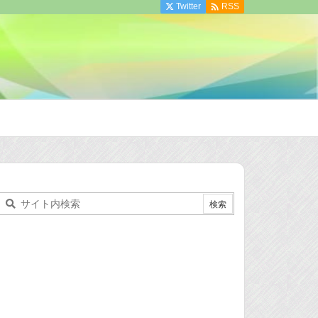

Twitter
RSS