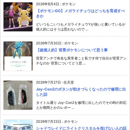
2026年8月4日
:
ポケモン
【ポケモンGO】メガライチュウはどっちを育成すべ
きか
どいつもこいつもメガライチュウYが強いと書いているが
個人的にはそうは思わないので ...
2026年7月30日
:
ポケモン
【超個人的】背景ポケモンについて思う事
背景アンチで有名な異常者こと私です何で自分が背景アン
チなのか 背景についてどう思 ...
2026年7月27日
:
任天堂
Joy-Con2のボタンが効きづらくなったので修理に出
した話
タイトル通り Joy-Con2を修理に出したのでその時の対応
とか期間とかのレポー ...
2026年7月23日
:
ポケモン
シャドウレイドにライトクリスタルを投げない人の話