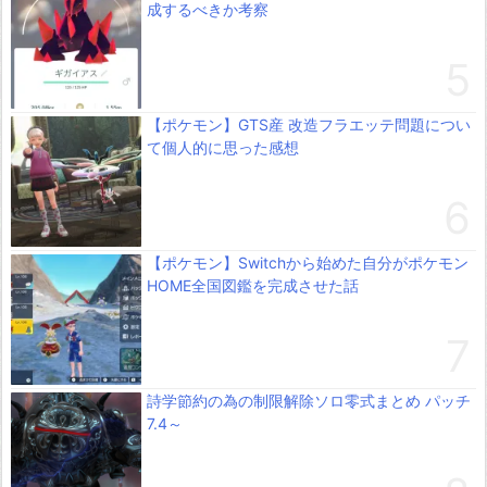
成するべきか考察
【ポケモン】GTS産 改造フラエッテ問題につい
て個人的に思った感想
【ポケモン】Switchから始めた自分がポケモン
HOME全国図鑑を完成させた話
詩学節約の為の制限解除ソロ零式まとめ パッチ
7.4～