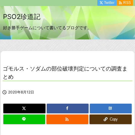

Twitter
RSS
PSO2珍道記
好き勝手ゲームについて書いてるブログです。
ゴモルス・ソダムの部位破壊判定についての調査ま
とめ

2020年8月12日
B!

Copy