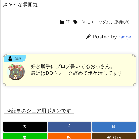
さそうな雰囲気

FF

ゴルモス
,
ソダム
,
原初の闇

Posted by
ranger
筆者
好き勝手にブログ書いてるおっさん。
最近はDQウォーク辞めてポケ活してます。
↓記事のシェア用ボタンです
B!

Copy