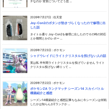
チなのか 背景についてどう思 ...
2026年7月27日
:
任天堂
Joy-Con2のボタンが効きづらくなったので修理に出
した話
タイトル通り Joy-Con2を修理に出したのでその時の対応
とか期間とかのレポー ...
2026年7月23日
:
ポケモン
シャドウレイドにライトクリスタルを投げない人の話
実は私 半年間ライトクリスタルを投げていません ライト
クリスタル投げない縛りって ...
2026年7月22日
:
ポケモン
ポケモンZA ランクマッチ シーズン14 スカイバトル
構築紹介と感想
シーズン14構築紹介と感想記事ちなみに今シーズンは何戦
したかは知らんがZランクか ...