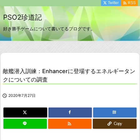

Twitter
RSS
PSO2珍道記
好き勝手ゲームについて書いてるブログです。
敵艦潜入訓練：Enhancerに登場するエネルギータン
クについての調査

2020年7月27日
B!

Copy