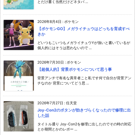
とだけ書く当然だけどネタバ ...
2026年8月4日
:
ポケモン
【ポケモンGO】メガライチュウはどっちを育成すべ
きか
どいつもこいつもメガライチュウYが強いと書いているが
個人的にはそうは思わないので ...
2026年7月30日
:
ポケモン
【超個人的】背景ポケモンについて思う事
背景アンチで有名な異常者こと私です何で自分が背景アン
チなのか 背景についてどう思 ...
2026年7月27日
:
任天堂
Joy-Con2のボタンが効きづらくなったので修理に出
した話
タイトル通り Joy-Con2を修理に出したのでその時の対応
とか期間とかのレポー ...