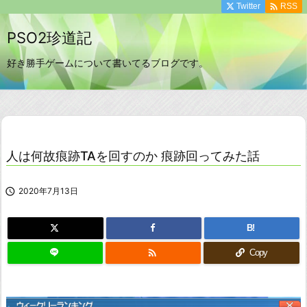

Twitter
RSS
PSO2珍道記
好き勝手ゲームについて書いてるブログです。
人は何故痕跡TAを回すのか 痕跡回ってみた話

2020年7月13日
B!

Copy