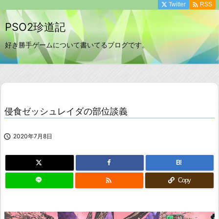

Twitter
RSS
PSO2珍道記
好き勝手ゲームについて書いてるブログです。
侵食ゼッシュレイダの部位談義

2020年7月8日
B!

Copy