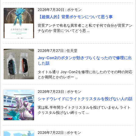
2026年7月30日
:
ポケモン
【超個人的】背景ポケモンについて思う事
背景アンチで有名な異常者こと私です何で自分が背景アン
チなのか 背景についてどう思 ...
2026年7月27日
:
任天堂
Joy-Con2のボタンが効きづらくなったので修理に出
した話
タイトル通り Joy-Con2を修理に出したのでその時の対応
とか期間とかのレポー ...
2026年7月23日
:
ポケモン
シャドウレイドにライトクリスタルを投げない人の話
実は私 半年間ライトクリスタルを投げていません ライト
クリスタル投げない縛りって ...
2026年7月22日
:
ポケモン