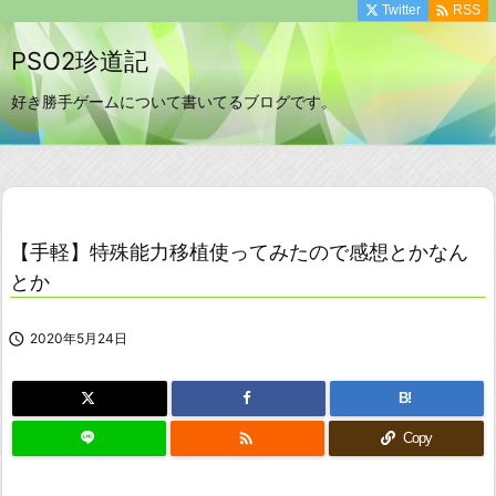

Twitter
RSS
PSO2珍道記
好き勝手ゲームについて書いてるブログです。
【手軽】特殊能力移植使ってみたので感想とかなん
とか

2020年5月24日
B!

Copy