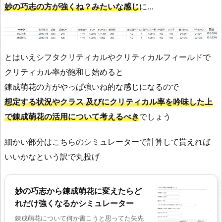
妙の巧志の方が強くね？みたいな感じ
に…
とはいえシフタクリティカルやクリティカルフィールドで
クリティカル率が飽和し始めると
錬成萌花の方がやっぱ強いね的な感じになるので
想定する状況やクラス 及びにクリティカル率を吟味した上
で錬成萌花の活用について考えるべき
でしょう
細かい部分はこちらのシミュレーターで計算して貰えれば
いいかなという訳で丸投げ
妙の巧志から錬成萌花に変えたらど
れだけ強くなるかシミュレーター
錬成萌花について何か書こうと思ってた矢先