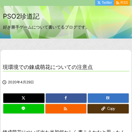

Twitter
RSS
PSO2珍道記
好き勝手ゲームについて書いてるブログです。
現環境での錬成萌花についての注意点

2020年4月29日
B!

Copy