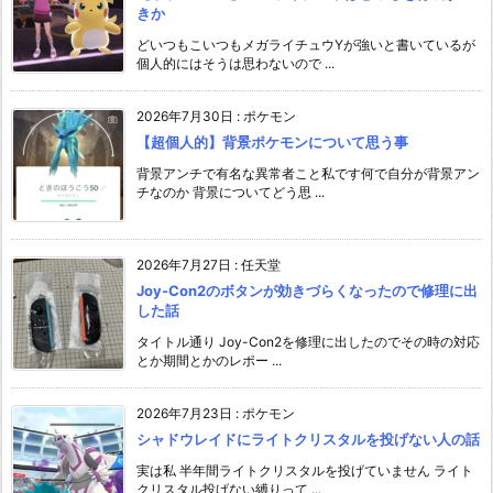
きか
どいつもこいつもメガライチュウYが強いと書いているが
個人的にはそうは思わないので ...
2026年7月30日
:
ポケモン
【超個人的】背景ポケモンについて思う事
背景アンチで有名な異常者こと私です何で自分が背景アン
チなのか 背景についてどう思 ...
2026年7月27日
:
任天堂
Joy-Con2のボタンが効きづらくなったので修理に出
した話
タイトル通り Joy-Con2を修理に出したのでその時の対応
とか期間とかのレポー ...
2026年7月23日
:
ポケモン
シャドウレイドにライトクリスタルを投げない人の話
実は私 半年間ライトクリスタルを投げていません ライト
クリスタル投げない縛りって ...