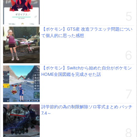
【ポケモン】GTS産 改造フラエッテ問題につい
て個人的に思った感想
【ポケモン】Switchから始めた自分がポケモン
HOME全国図鑑を完成させた話
詩学節約の為の制限解除ソロ零式まとめ パッチ
7.4～