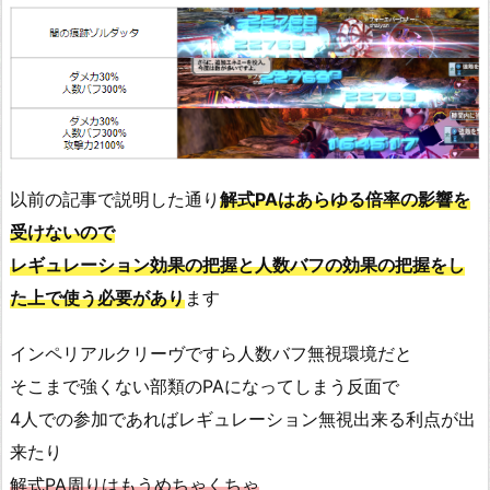
以前の記事で説明した通り
解式PAはあらゆる倍率の影響を
受けないので
レギュレーション効果の把握と人数バフの効果の把握をし
た上で使う必要があり
ます
インペリアルクリーヴですら人数バフ無視環境だと
そこまで強くない部類のPAになってしまう反面で
4人での参加であればレギュレーション無視出来る利点が出
来たり
解式PA周りはもうめちゃくちゃ