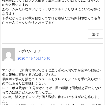
時間帯によってはラグの酷さで連鎖出来ないのはどうにかならない
のかと思いますね
あのドムみたいなヤツがミトラやヴァルナよりやりにくいのが嫌に
なります
下手だからこその我が儘なんですけど最後だけ時間制限なくても良
かったんじゃないか？と思ってます
返信
スポロン
より:
2020年4月10日 10:10
マルチゲーは野良でやってこそと思う派の人間ですが全体の戦績が
個人報酬に直結するのは嫌いですね。
最終ボス撃破し損ねてモジュールもグレアもディムも手に入らない
のではあまりに美味しくない。
レイドボス緊急に20分かかろうが一回の報酬は固定組と変わらない
ってのは魅力だと思ってたんで…。
その点、潜入はドロップが個人戦績に依るのでやりがいを感じまし
た。