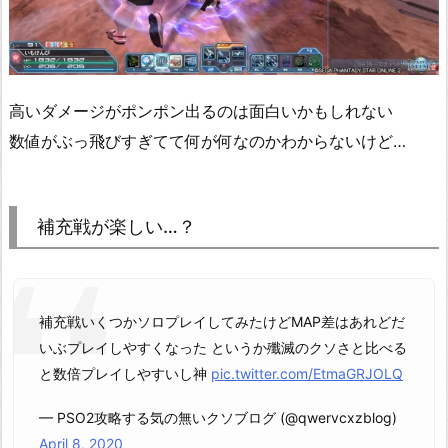
高いダメージがポンポン出るのは面白いかもしれない
数値がぶっ飛びすぎてて何が何なのかわからないけど…
補充戦が楽しい…？
補充戦いくつかソロプレイしてみたけどMAP差はあれどだ
いぶプレイしやすくなった というか殲滅のクソさと比べる
と数倍プレイしやすいし神
pic.twitter.com/EtmaGRJOLQ
— PSO2攻略する気の無いクソブログ (@qwervcxzblog)
April 8, 2020