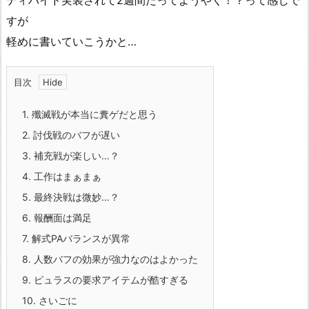
ディバイド実装されて2週間たってようやく！？って感じで
すが
軽めに書いていこうかと…
目次
1.
殲滅戦が本当に糞ゲだと思う
2.
討伐戦のバフが遅い
3.
補充戦が楽しい…？
4.
工作はまぁまぁ
5.
最終決戦は微妙…？
6.
報酬面は満足
7.
解式PAバランスが異常
8.
人数バフの効果が強力なのはよかった
9.
ピュラスの要求アイテムが酷すぎる
10.
さいごに