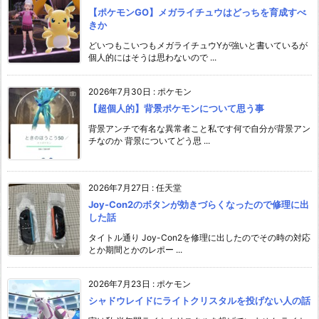
【ポケモンGO】メガライチュウはどっちを育成すべ
きか
どいつもこいつもメガライチュウYが強いと書いているが
個人的にはそうは思わないので ...
2026年7月30日
:
ポケモン
【超個人的】背景ポケモンについて思う事
背景アンチで有名な異常者こと私です何で自分が背景アン
チなのか 背景についてどう思 ...
2026年7月27日
:
任天堂
Joy-Con2のボタンが効きづらくなったので修理に出
した話
タイトル通り Joy-Con2を修理に出したのでその時の対応
とか期間とかのレポー ...
2026年7月23日
:
ポケモン
シャドウレイドにライトクリスタルを投げない人の話