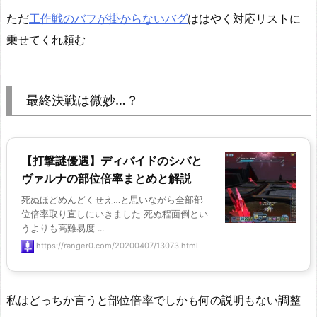
ただ
工作戦のバフが掛からないバグ
ははやく対応リストに
乗せてくれ頼む
最終決戦は微妙…？
【打撃謎優遇】ディバイドのシバと
ヴァルナの部位倍率まとめと解説
死ぬほどめんどくせえ…と思いながら全部部
位倍率取り直しにいきました 死ぬ程面倒とい
うよりも高難易度 ...
https://ranger0.com/20200407/13073.html
私はどっちか言うと部位倍率でしかも何の説明もない調整