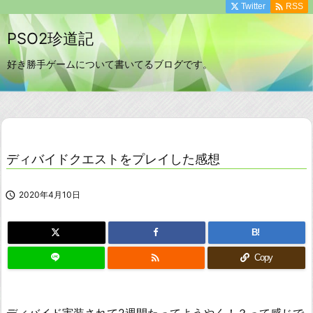

Twitter
RSS
PSO2珍道記
好き勝手ゲームについて書いてるブログです。
ディバイドクエストをプレイした感想

2020年4月10日
B!

Copy