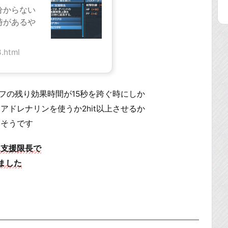
分からない
時があるや
.html
フの残り効果時間が15秒を跨ぐ時にしか
ドレナリンを使うか2hit以上させるか
さそうです
は支援限長で
ました