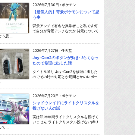
2026年7月30日
:
ポケモン
【超個人的】背景ポケモンについて思
う事
背景アンチで有名な異常者こと私です何
で自分が背景アンチなのか 背景について
どう思 ...
2026年7月27日
:
任天堂
Joy-Con2のボタンが効きづらくなっ
たので修理に出した話
タイトル通り Joy-Con2を修理に出した
のでその時の対応とか期間とかのレポー
.
2026年7月23日
:
ポケモン
シャドウレイドにライトクリスタルを
投げない人の話
実は私 半年間ライトクリスタルを投げて
いません ライトクリスタル投げない縛り
て ...