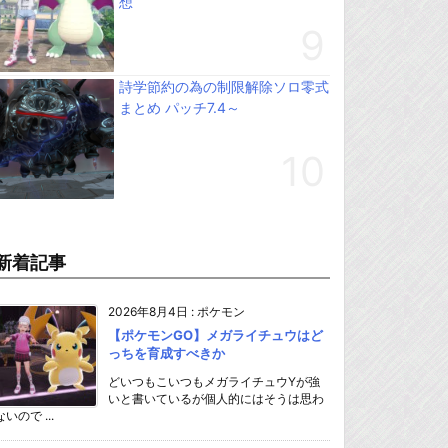
想
詩学節約の為の制限解除ソロ零式
まとめ パッチ7.4～
新着記事
2026年8月4日
:
ポケモン
【ポケモンGO】メガライチュウはど
っちを育成すべきか
どいつもこいつもメガライチュウYが強
いと書いているが個人的にはそうは思わ
ないので ...