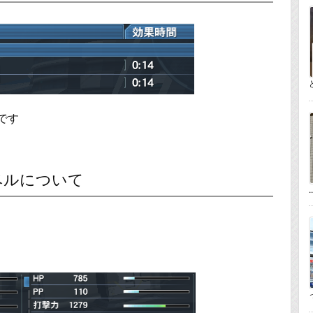
です
ベルについて
..
っ