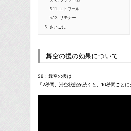
5.11.
エトワール
5.12.
サモナー
6.
さいごに
舞空の援の効果について
S8：舞空の援は
「2秒間、滞空状態が続くと、10秒間ごと