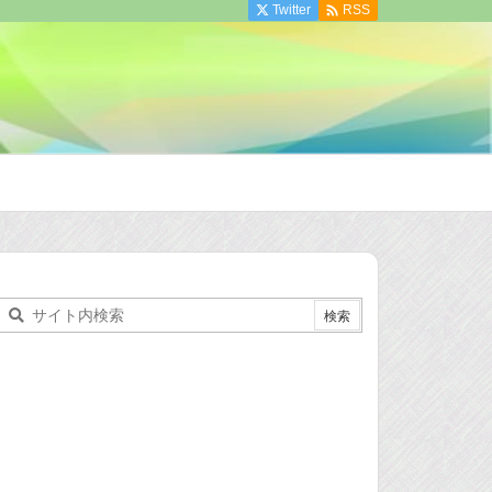

Twitter
RSS