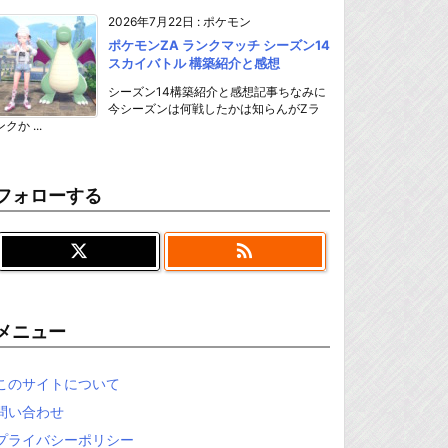
2026年7月22日
:
ポケモン
ポケモンZA ランクマッチ シーズン14
スカイバトル 構築紹介と感想
シーズン14構築紹介と感想記事ちなみに
今シーズンは何戦したかは知らんがZラ
ンクか ...
フォローする

メニュー
このサイトについて
問い合わせ
プライバシーポリシー