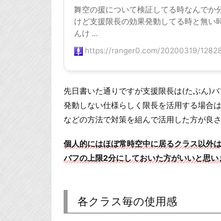
舞空の援について検証してる時なんでか
けど支援限長の効果発動してる時と無い
んけ ...
https://ranger0.com/20200319/12828
先日書いた通りですが支援限長は(たぶん)バ
発動しない仕様らしく限長を活用する場合はア
などの方法で対策を組んで活用した方が良
個人的にはほぼ常時空中に居るクラス以外
バフの上限2分にしておいた方がいいと思い
各クラス毎の使用感