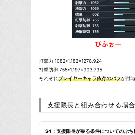
打撃力 1082*1.182=1278.924
打撃防御 755*1.197=903.735
それぞれ
プレイヤーキャラ依存のバフ
が付
支援限長と組み合わせる場合
S4：支援限長が乗る条件についてのぷち