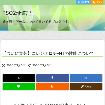

Twitter
RSS
PSO2珍道記
好き勝手ゲームについて書いてるブログです。
【ついに実装】ニレンオロチ-NTの性能について

2020年3月5日

2020年3月6日
B!

Copy