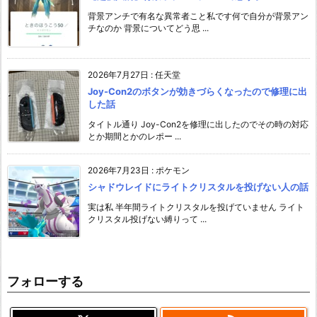
背景アンチで有名な異常者こと私です何で自分が背景アン
チなのか 背景についてどう思 ...
2026年7月27日
:
任天堂
Joy-Con2のボタンが効きづらくなったので修理に出
した話
タイトル通り Joy-Con2を修理に出したのでその時の対応
とか期間とかのレポー ...
2026年7月23日
:
ポケモン
シャドウレイドにライトクリスタルを投げない人の話
実は私 半年間ライトクリスタルを投げていません ライト
クリスタル投げない縛りって ...
フォローする