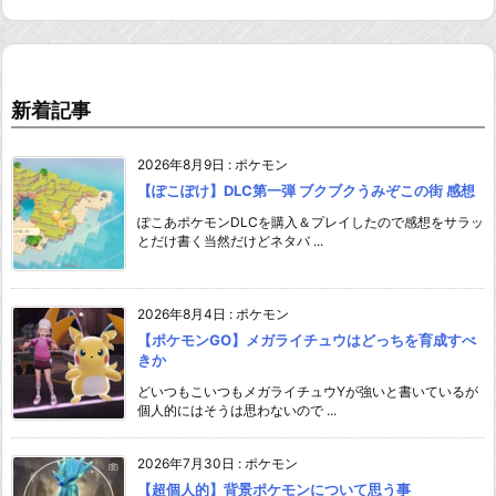
新着記事
2026年8月9日
:
ポケモン
【ぽこぽけ】DLC第一弾 ブクブクうみぞこの街 感想
ぽこあポケモンDLCを購入＆プレイしたので感想をサラッ
とだけ書く当然だけどネタバ ...
2026年8月4日
:
ポケモン
【ポケモンGO】メガライチュウはどっちを育成すべ
きか
どいつもこいつもメガライチュウYが強いと書いているが
個人的にはそうは思わないので ...
2026年7月30日
:
ポケモン
【超個人的】背景ポケモンについて思う事