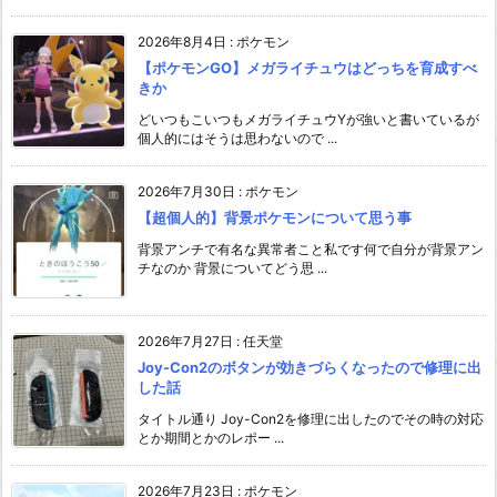
2026年8月4日
:
ポケモン
【ポケモンGO】メガライチュウはどっちを育成すべ
きか
どいつもこいつもメガライチュウYが強いと書いているが
個人的にはそうは思わないので ...
2026年7月30日
:
ポケモン
【超個人的】背景ポケモンについて思う事
背景アンチで有名な異常者こと私です何で自分が背景アン
チなのか 背景についてどう思 ...
2026年7月27日
:
任天堂
Joy-Con2のボタンが効きづらくなったので修理に出
した話
タイトル通り Joy-Con2を修理に出したのでその時の対応
とか期間とかのレポー ...
2026年7月23日
:
ポケモン