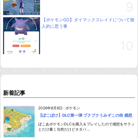
【ポケモンGO】ダイマックスレイドについて個
人的に思う事
新着記事
2026年8月9日
:
ポケモン
【ぽこぽけ】DLC第一弾 ブクブクうみぞこの街 感想
ぽこあポケモンDLCを購入＆プレイしたので感想をサラッ
とだけ書く当然だけどネタバ ...