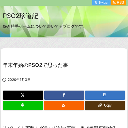

Twitter
RSS
PSO2珍道記
好き勝手ゲームについて書いてるブログです。
年末年始のPSO2で思った事

2020年1月3日
B!

Copy