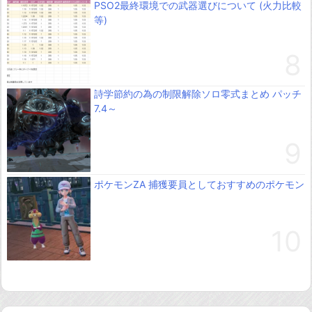
PSO2最終環境での武器選びについて (火力比較
等)
詩学節約の為の制限解除ソロ零式まとめ パッチ
7.4～
ポケモンZA 捕獲要員としておすすめのポケモン