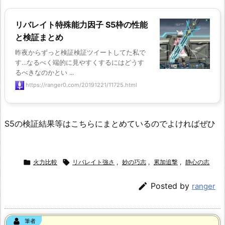
リバレイト特殊能力因子 S5枠の性能
と検証まとめ
昨夜からずっと検証検証ツイートしてた私で
す…なるべく端的に見やすくするにはどうす
るべきなのかとい ...
https://ranger0.com/20191221/11725.html
S5の検証結果等はこちらにまとめているのでよければぜひ

火力比較

リバレイト強さ
,
妙の巧志
,
累加追撃
,
静心の志

Posted by
ranger
筆者