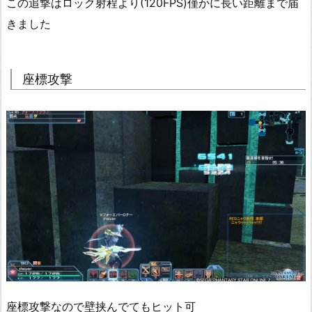
この追撃はロック射程より(120FPS)僅かに長い距離まで届
きました
座標攻撃
座標攻撃なので壁挟んでてもヒット可