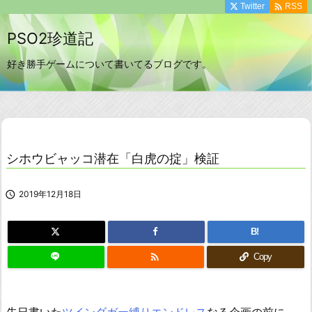

Twitter
RSS
PSO2珍道記
好き勝手ゲームについて書いてるブログです。
シホウビャッコ潜在「白虎の掟」検証

2019年12月18日
B!

Copy