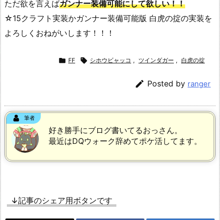
ただ欲を言えば
ガンナー装備可能にして欲しい！！
☆15クラフト実装かガンナー装備可能版 白虎の掟の実装を
よろしくおねがいします！！！

FF

シホウビャッコ
,
ツインダガー
,
白虎の掟

Posted by
ranger
筆者
好き勝手にブログ書いてるおっさん。
最近はDQウォーク辞めてポケ活してます。
↓記事のシェア用ボタンです