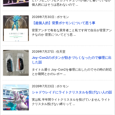
どいつもこいつもメガライチュウYが強いと書いているが
個人的にはそうは思わないので ...
2026年7月30日
:
ポケモン
【超個人的】背景ポケモンについて思う事
背景アンチで有名な異常者こと私です何で自分が背景アン
チなのか 背景についてどう思 ...
2026年7月27日
:
任天堂
Joy-Con2のボタンが効きづらくなったので修理に出
した話
タイトル通り Joy-Con2を修理に出したのでその時の対応
とか期間とかのレポー ...
2026年7月23日
:
ポケモン
シャドウレイドにライトクリスタルを投げない人の話
実は私 半年間ライトクリスタルを投げていません ライト
クリスタル投げない縛りって ...