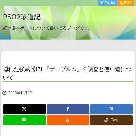

Twitter
RSS
PSO2珍道記
好き勝手ゲームについて書いてるブログです。
隠れた強武器(?) 「ザーブルム」の調査と使い道につ
いて

2019年11月1日
B!

Copy