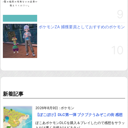
ポケモンZA 捕獲要員としておすすめのポケモン
新着記事
2026年8月9日
:
ポケモン
【ぽこぽけ】DLC第一弾 ブクブクうみぞこの街 感想
ぽこあポケモンDLCを購入＆プレイしたので感想をサラッ
とだけ書く当然だけどネタバ ...