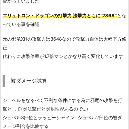
掛かっていました
エリュトロン・ドラゴンの打撃力 法撃力ともに"2868″
とな
っている事を確認
元の邪竜XHの攻撃力は3648なので攻撃力自体は大幅下方修
正
代わりに攻撃倍率が1.7倍マシとかなり高く変化しています
被ダメージ試算
シュベルをなるべく不利な条件にする為に邪竜の攻撃を打
撃として(炎法撃だと炎耐性があるので…)
シュベル3部位とラッピーシャイン+シュベル2部位の被ダ
メージ割合を比較する