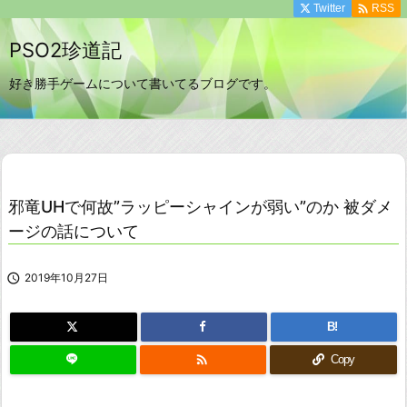

Twitter
RSS
PSO2珍道記
好き勝手ゲームについて書いてるブログです。
邪竜UHで何故”ラッピーシャインが弱い”のか 被ダメ
ージの話について

2019年10月27日
B!

Copy