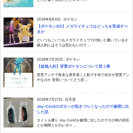
2026年8月4日
:
ポケモン
【ポケモンGO】メガライチュウはどっちを育成すべ
きか
どいつもこいつもメガライチュウYが強いと書いているが
個人的にはそうは思わないので ...
2026年7月30日
:
ポケモン
【超個人的】背景ポケモンについて思う事
背景アンチで有名な異常者こと私です何で自分が背景アン
チなのか 背景についてどう思 ...
2026年7月27日
:
任天堂
Joy-Con2のボタンが効きづらくなったので修理に出
した話
タイトル通り Joy-Con2を修理に出したのでその時の対応
とか期間とかのレポー ...