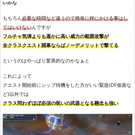
いかな
もちろん
必要な時間など違うので簡単に秤にかける事はし
てはいけない
んですが
フルチャ気弾よりも遥かに高い威力の範囲攻撃が
全クラスクエスト開幕ならばノーデメリットで撃てる
というのはやっぱり驚異的なのかなぁと
これによって
クエスト開始前にシップ待機をした方がいい緊急(DF仮面な
ど)以外では
クラス問わずほぼ必須の呪いの武器となる懸念も強い