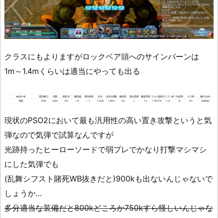
クラスにもよりますがロックベア頭へのサインバーンは
1m～1.4mくらいは適当にやっても出る
現状のPSO2において最も汎用性の高い置き攻撃というと気
弾なので気弾で試算なんですが
光跡持ったヒーローソードで弱プレでかなり打撃マシマシ
にした気弾でも
(乱舞シフスト賭死WB抜きだと)900kも出ないんじゃないで
しょうか…
多分適当な装備だと800kどころか750kすら怪しいんじゃな