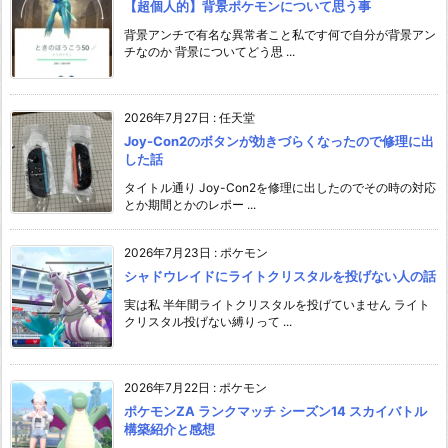
【超個人的】背景ポケモンについて思う事
背景アンチで有名な異常者こと私です何で自分が背景アン
チなのか 背景についてどう思 ...
2026年7月27日
:
任天堂
Joy-Con2のボタンが効きづらくなったので修理に出
した話
タイトル通り Joy-Con2を修理に出したのでその時の対応
とか期間とかのレポー ...
2026年7月23日
:
ポケモン
シャドウレイドにライトクリスタルを投げない人の話
実は私 半年間ライトクリスタルを投げていません ライト
クリスタル投げない縛りって ...
2026年7月22日
:
ポケモン
ポケモンZA ランクマッチ シーズン14 スカイバトル
構築紹介と感想