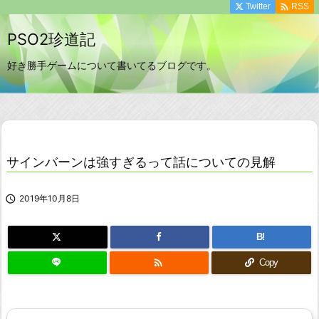

Twitter
RSS
PSO2珍道記
好き勝手ゲームについて書いてるブログです。
サインバーンは強すぎるって話についての見解

2019年10月8日
B!

Copy