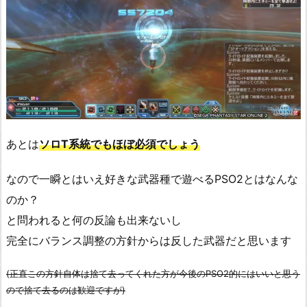
あとは
ソロT系統でもほぼ必須でしょう
なので一瞬とはいえ好きな武器種で遊べるPSO2とはなんな
のか？
と問われると何の反論も出来ないし
完全にバランス調整の方針からは反した武器だと思います
(正直この方針自体は捨て去ってくれた方が今後のPSO2的にはいいと思う
ので捨て去るのは歓迎ですが)