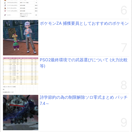
ポケモンZA 捕獲要員としておすすめのポケモン
PSO2最終環境での武器選びについて (火力比較
等)
詩学節約の為の制限解除ソロ零式まとめ パッチ
7.4～