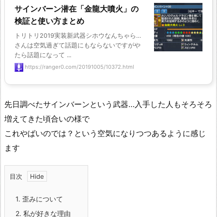
サインバーン潜在「金龍大噴火」の
検証と使い方まとめ
トリトリ2019実装新武器シホウなんちゃら…
さんは空気過ぎて話題にもならないですがや
たら話題になって ...
https://ranger0.com/20191005/10372.html
先日調べたサインバーンという武器…入手した人もそろそろ
増えてきた頃合いの様で
これやばいのでは？という空気になりつつあるように感じ
ます
目次
1.
歪みについて
2.
私が好きな理由